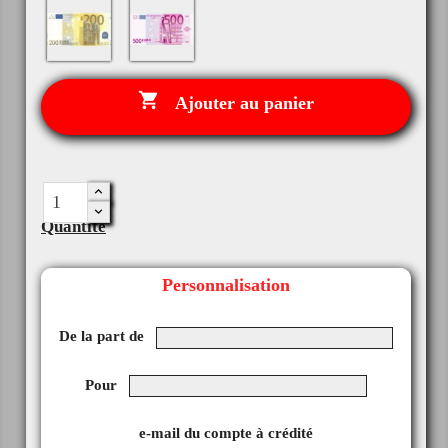
200€
500€

Ajouter au panier
Quantité
Personnalisation
De la part de
Pour
e-mail du compte à crédité