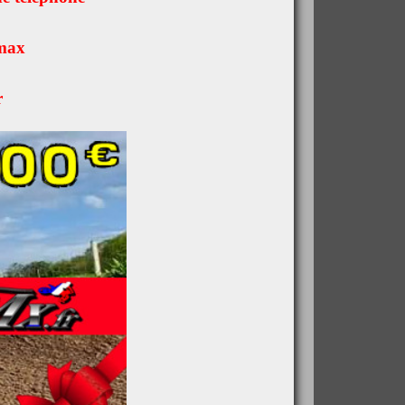
 max
r