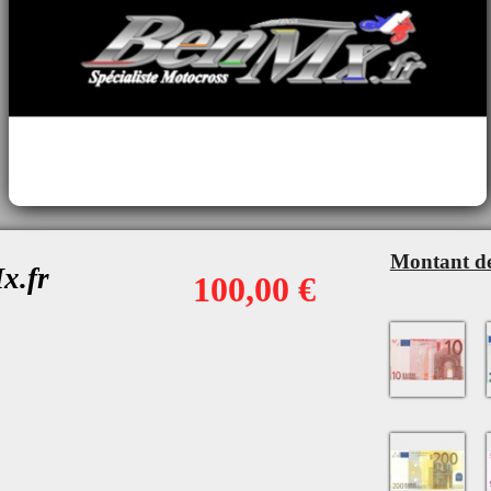
Montant de
x.fr
100,00 €
10€
200€