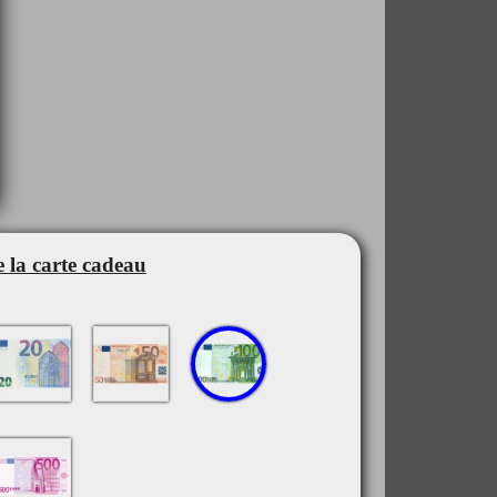
 la carte cadeau
20€
50€
100€
500€