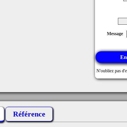
Message
En
N'oubliez pas d'e
Référence