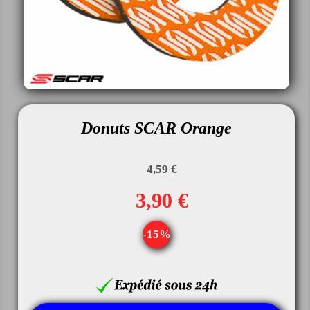
Donuts SCAR Orange
4,59 €
3,90 €
-15%