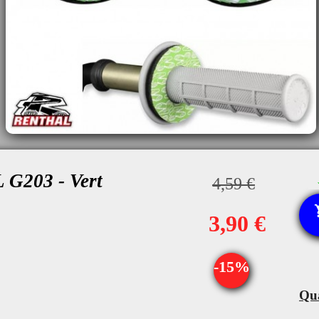
G203 - Vert
4,59 €
3,90 €
-15%
Qua