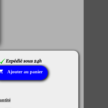

Ajouter au panier
ntité