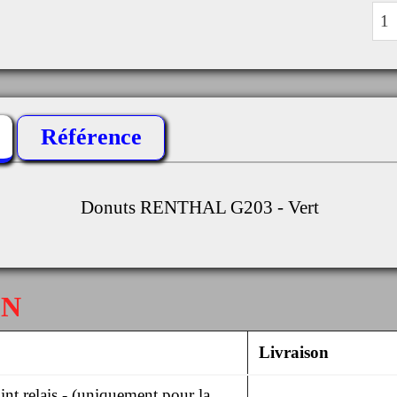
Référence
Donuts RENTHAL G203 - Vert
ON
Livraison
nt relais - (uniquement pour la