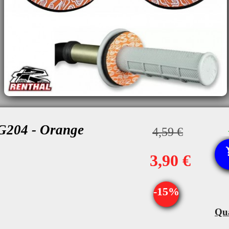
204 - Orange
4,59 €
3,90 €
-15%
Qua