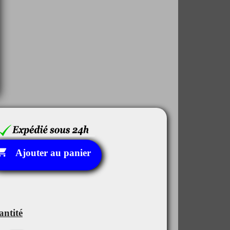

Ajouter au panier
ntité