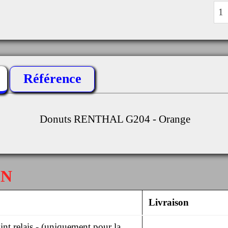
Référence
Donuts RENTHAL G204 - Orange
ON
Livraison
nt relais - (uniquement pour la