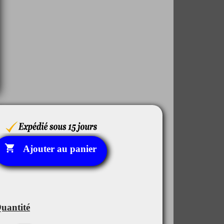

Ajouter au panier
uantité