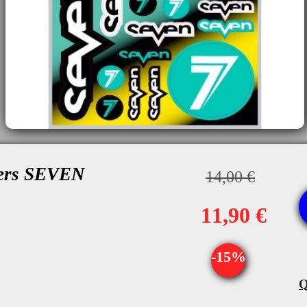
kers SEVEN
14,00 €
11,90 €
-15%
Q