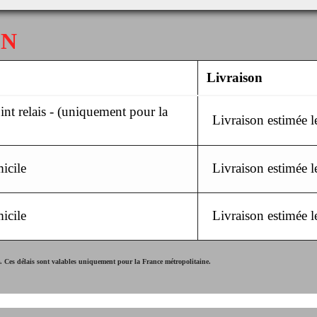
ON
Livraison
nt relais - (uniquement pour la
Livraison estimée 
icile
Livraison estimée 
icile
Livraison estimée 
Ces délais sont valables uniquement pour la France métropolitaine.