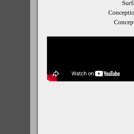
 Sur
 Concepti
 Concep