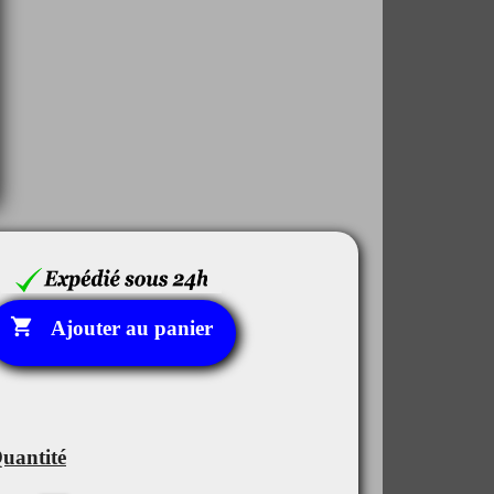

Ajouter au panier
uantité