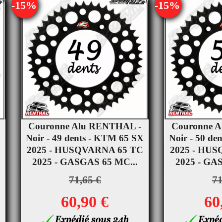
-15%
-15%
Couronne Alu RENTHAL -
Couronne 


X
Noir - 49 dents - KTM 65 SX
Aperçu rapide
Noir - 50 de
Ape
2025 - HUSQVARNA 65 TC
2025 - HU
2025 - GASGAS 65 MC...
2025 - GA
71,65 €
71
60,90 €
60