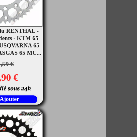
Alu RENTHAL -
 dents - KTM 65
rçu rapide
 HUSQVARNA 65
ASGAS 65 MC...
,59 €
,90 €
Ajouter