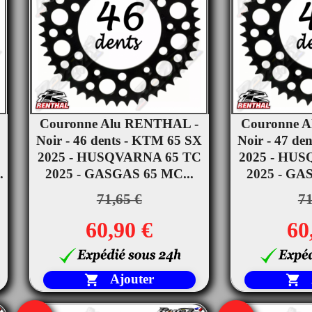
Couronne Alu RENTHAL -
Couronne 


Noir - 46 dents - KTM 65 SX
Aperçu rapide
Noir - 47 de
Ape
2025 - HUSQVARNA 65 TC
2025 - HU
.
2025 - GASGAS 65 MC...
2025 - GA
71,65 €
71
60,90 €
60
Ajouter

