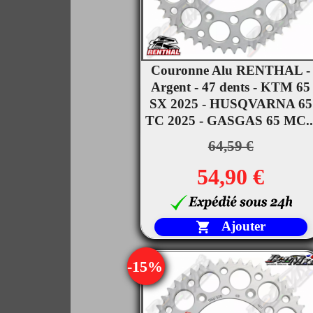
Couronne Alu RENTHAL -

Argent - 47 dents - KTM 65
Aperçu rapide
SX 2025 - HUSQVARNA 65
TC 2025 - GASGAS 65 MC..
64,59 €
54,90 €
Ajouter

-15%