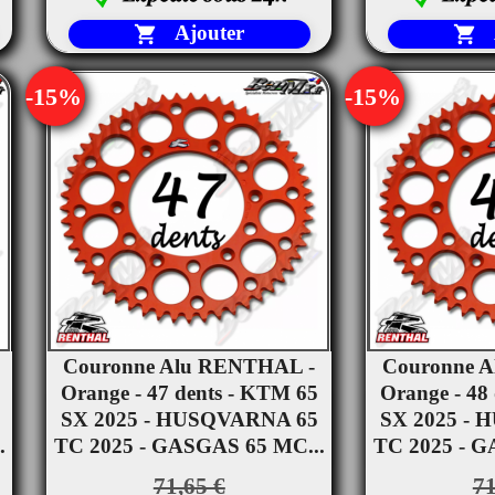
Ajouter


-15%
-15%
Couronne Alu RENTHAL -
Couronne 


Orange - 47 dents - KTM 65
Aperçu rapide
Orange - 48
Ape
SX 2025 - HUSQVARNA 65
SX 2025 -
.
TC 2025 - GASGAS 65 MC...
TC 2025 - G
71,65 €
71