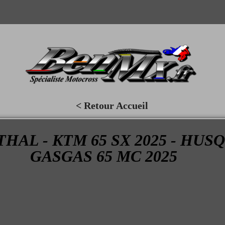
< Retour Accueil
AL - KTM 65 SX 2025 - HUSQV
GASGAS 65 MC 2025