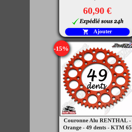
60,90 €
Ajouter

-15%
Couronne Alu RENTHAL -

Orange - 49 dents - KTM 65
Aperçu rapide