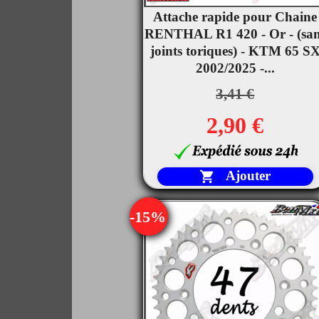
Attache rapide pour Chaine

RENTHAL R1 420 - Or - (sa
Aperçu rapide
joints toriques) - KTM 65 S
2002/2025 -...
3,41 €
2,90 €
Ajouter

-15%