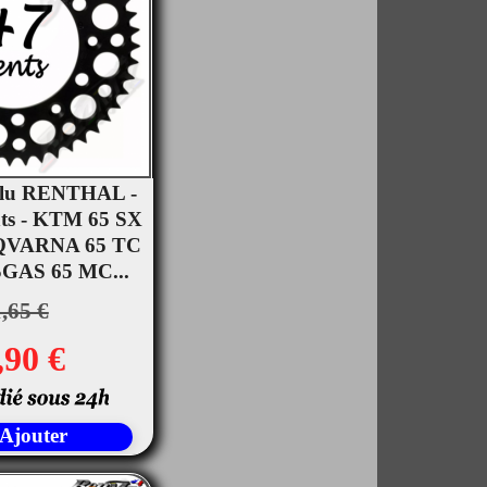
Alu RENTHAL -
nts - KTM 65 SX
rçu rapide
SQVARNA 65 TC
SGAS 65 MC...
,65 €
,90 €
Ajouter