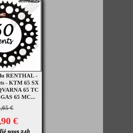
Alu RENTHAL -
nts - KTM 65 SX
rçu rapide
SQVARNA 65 TC
SGAS 65 MC...
,65 €
,90 €