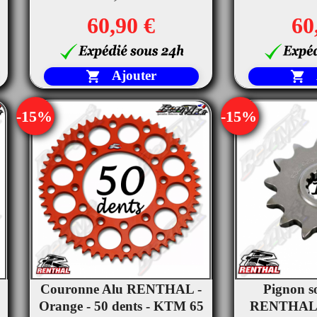
60,90 €
60
Ajouter


-15%
-15%
Couronne Alu RENTHAL -
Pignon so


Orange - 50 dents - KTM 65
Aperçu rapide
RENTHAL S
Ape