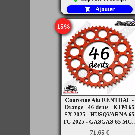
Ajouter

-15%
Couronne Alu RENTHAL -

Orange - 46 dents - KTM 65
Aperçu rapide
SX 2025 - HUSQVARNA 65
TC 2025 - GASGAS 65 MC..
71,65 €