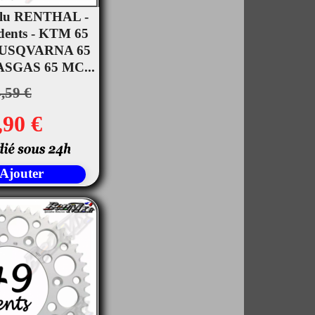
Alu RENTHAL -
 dents - KTM 65
rçu rapide
 HUSQVARNA 65
ASGAS 65 MC...
,59 €
,90 €
Ajouter