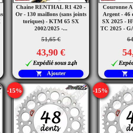
Chaine RENTHAL R1 420 -
Couronne 


ns
Or - 130 maillons (sans joints
Aperçu rapide
Argent - 46
Ape
X
toriques) - KTM 65 SX
SX 2025 -
2002/2025 -...
TC 2025 - G
51,65 €
64
43,90 €
54
Ajouter


-15%
-15%