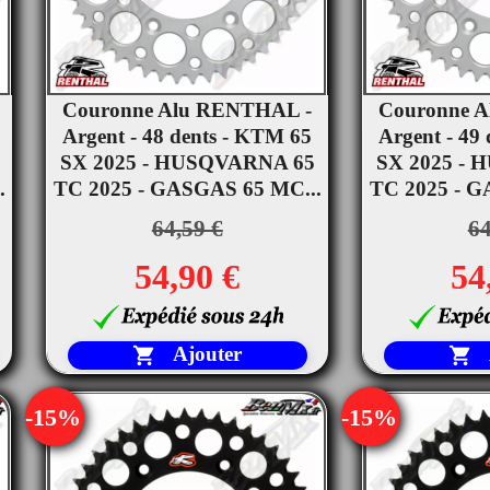
Couronne Alu RENTHAL -
Couronne 


Argent - 48 dents - KTM 65
Aperçu rapide
Argent - 49
Ape
SX 2025 - HUSQVARNA 65
SX 2025 -
.
TC 2025 - GASGAS 65 MC...
TC 2025 - G
64,59 €
64
54,90 €
54
Ajouter


-15%
-15%