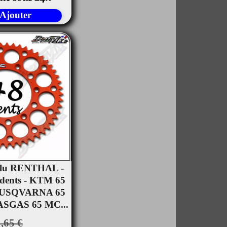
Ajouter
Alu RENTHAL -
 dents - KTM 65
rçu rapide
 HUSQVARNA 65
ASGAS 65 MC...
,65 €