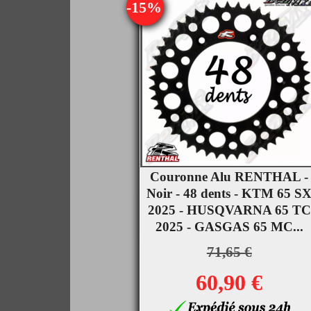
-15%
Couronne Alu RENTHAL -

Noir - 48 dents - KTM 65 S
Aperçu rapide
2025 - HUSQVARNA 65 TC
2025 - GASGAS 65 MC...
71,65 €
60,90 €