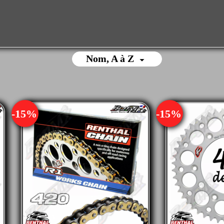
Nom, A à Z

-15%
-15%