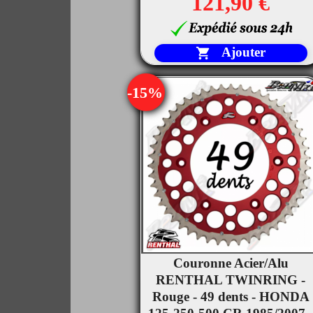
121,90 €
Ajouter

-15%
Couronne Acier/Alu

RENTHAL TWINRING -
Aperçu rapide
Rouge - 49 dents - HONDA