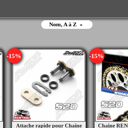
Nom, A à Z

-15%
-15%
Attache rapide pour Chaine
Chaine REN