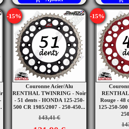
-15%
-15%
Couronne Acier/Alu
Couronn


r
RENTHAL TWINRING - Noir
Aperçu rapide
RENTHAL
Ape
-
- 51 dents - HONDA 125-250-
Rouge - 48
.
500 CR 1985/2007 - 250-450...
125-250-500
250
143,41 €
14