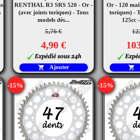


ns
RENTHAL R3 SRS 520 - Or -
Aperçu rapide
Or - 120 mail
Ape
s
(avec joints toriques) - Tous
toriques) -
models dès...
125cc -
5,76 €
12
4,90 €
103
Ajouter


-15%
-15%