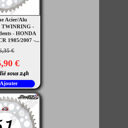
e Acier/Alu
 TWINRING -
rçu rapide
 dents - HONDA
R 1985/2007 -...
6,35 €
,90 €
Ajouter