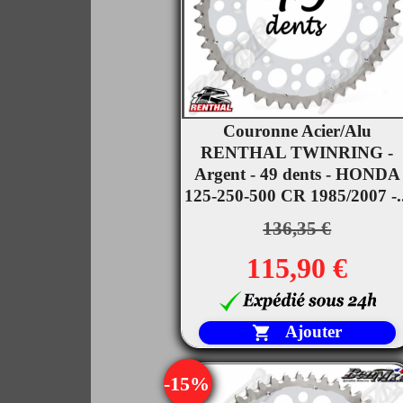
Couronne Acier/Alu

RENTHAL TWINRING -
Aperçu rapide
Argent - 49 dents - HONDA
125-250-500 CR 1985/2007 -..
136,35 €
115,90 €
Ajouter

-15%