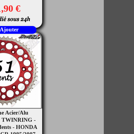
,90 €
Ajouter
e Acier/Alu
 TWINRING -
rçu rapide
 dents - HONDA