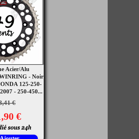
e Acier/Alu
INRING - Noir
rçu rapide
 HONDA 125-250-
007 - 250-450...
3,41 €
,90 €
Ajouter