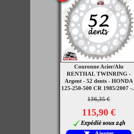
Couronne Acier/Alu

RENTHAL TWINRING -
Aperçu rapide
Argent - 52 dents - HONDA
125-250-500 CR 1985/2007 -..
136,35 €
115,90 €
Ajouter
