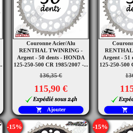
Couronne Acier/Alu
Couronn


RENTHAL TWINRING -
Aperçu rapide
RENTHAL
Ape
Argent - 50 dents - HONDA
Argent - 51
.
125-250-500 CR 1985/2007 -...
125-250-500 C
136,35 €
13
115,90 €
115
Ajouter


-15%
-15%