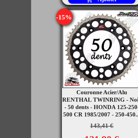
-15%
Couronne Acier/Alu

RENTHAL TWINRING - Noi
Aperçu rapide
- 50 dents - HONDA 125-250
500 CR 1985/2007 - 250-450..
143,41 €