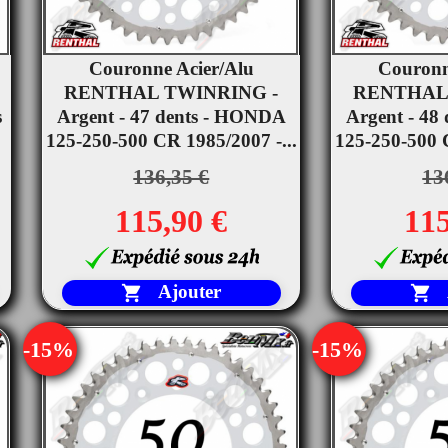
Couronne Acier/Alu
Couronn


c
RENTHAL TWINRING -
Aperçu rapide
RENTHAL
Ape
s
Argent - 47 dents - HONDA
Argent - 48
125-250-500 CR 1985/2007 -...
125-250-500 C
136,35 €
13
115,90 €
115
Ajouter


-15%
-15%