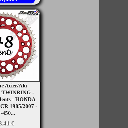
e Acier/Alu
 TWINRING -
rçu rapide
 dents - HONDA
 CR 1985/2007 -
-450...
3,41 €