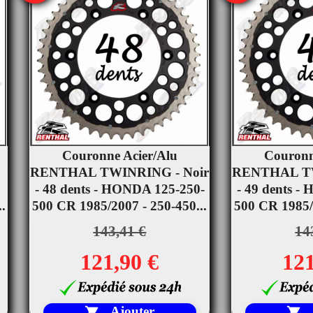
Couronne Acier/Alu
Couronn


RENTHAL TWINRING - Noir
Aperçu rapide
RENTHAL TW
Ape
- 48 dents - HONDA 125-250-
- 49 dents -
.
500 CR 1985/2007 - 250-450...
500 CR 1985/2
143,41 €
14
121,90 €
121
Ajouter

