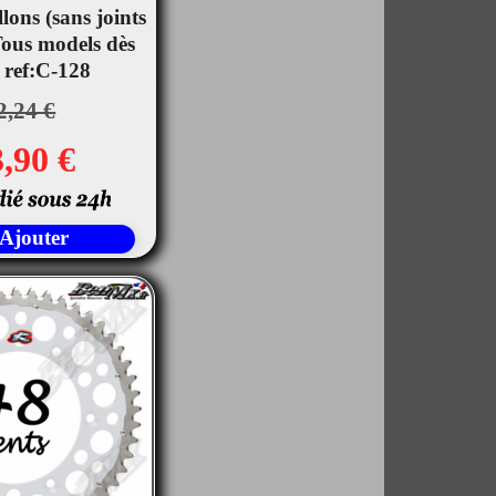
lons (sans joints
rçu rapide
 Tous models dès
 ref:C-128
2,24 €
,90 €
Ajouter