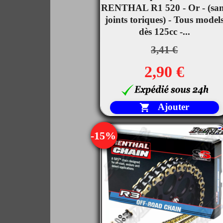

RENTHAL R1 520 - Or - (sa
Aperçu rapide
joints toriques) - Tous model
dès 125cc -...
3,41 €
2,90 €
Ajouter

-15%