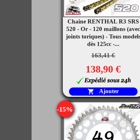
Chaine RENTHAL R3 SRS

520 - Or - 120 maillons (ave
Aperçu rapide
joints toriques) - Tous model
dès 125cc -...
163,41 €
138,90 €
Ajouter

-15%