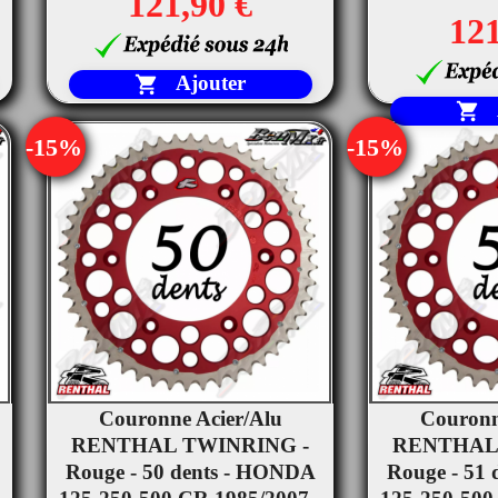
121,90 €
121
Ajouter


-15%
-15%
Couronne Acier/Alu
Couronn


RENTHAL TWINRING -
Aperçu rapide
RENTHAL
Ape
Rouge - 50 dents - HONDA
Rouge - 51