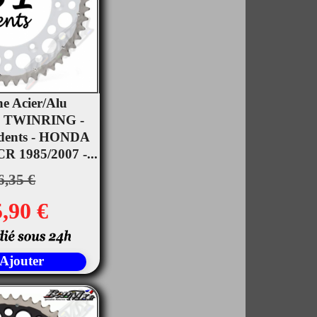
e Acier/Alu
 TWINRING -
rçu rapide
 dents - HONDA
R 1985/2007 -...
6,35 €
,90 €
Ajouter