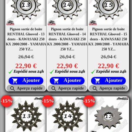
Pignon sortie de boite
Pignon sortie de boite
Pignon sortie de boite
RENTHAL Glooved - 13
RENTHAL Glooved - 14
RENTHAL Glooved - 15
dents - KAWASAKI 250
dents - KAWASAKI 250
dents - KAWASAKI 250
KX 2000/2008 - YAMAHA
KX 2000/2008 - YAMAHA
KX 2000/2008 - YAMAHA
250 YZ...
250 YZ...
250 YZ...
26,94 €
26,94 €
26,94 €
22,90 €
22,90 €
22,90 €
Ajouter
Ajouter
Ajouter






Aperçu rapide
Aperçu rapide
Aperçu rapide
-15%
-15%
-15%