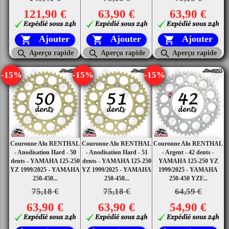
121,90 €
63,90 €
63,90 €
Ajouter
Ajouter
Ajouter






Aperçu rapide
Aperçu rapide
Aperçu rapide
-15%
-15%
-15%
Couronne Alu RENTHAL
Couronne Alu RENTHAL
Couronne Alu RENTHAL
- Anodisation Hard - 50
- Anodisation Hard - 51
- Argent - 42 dents -
dents - YAMAHA 125-250
dents - YAMAHA 125-250
YAMAHA 125-250 YZ
YZ 1999/2025 - YAMAHA
YZ 1999/2025 - YAMAHA
1999/2025 - YAMAHA
250-450...
250-450...
250-450 YZF...
75,18 €
75,18 €
64,59 €
63,90 €
63,90 €
54,90 €