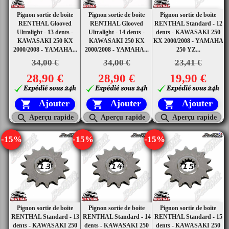
Pignon sortie de boite
Pignon sortie de boite
Pignon sortie de boite
RENTHAL Glooved
RENTHAL Glooved
RENTHAL Standard - 12
Ultralight - 13 dents -
Ultralight - 14 dents -
dents - KAWASAKI 250
KAWASAKI 250 KX
KAWASAKI 250 KX
KX 2000/2008 - YAMAHA
2000/2008 - YAMAHA...
2000/2008 - YAMAHA...
250 YZ...
34,00 €
34,00 €
23,41 €
28,90 €
28,90 €
19,90 €
Ajouter
Ajouter
Ajouter






Aperçu rapide
Aperçu rapide
Aperçu rapide
-15%
-15%
-15%
Pignon sortie de boite
Pignon sortie de boite
Pignon sortie de boite
RENTHAL Standard - 13
RENTHAL Standard - 14
RENTHAL Standard - 15
dents - KAWASAKI 250
dents - KAWASAKI 250
dents - KAWASAKI 250