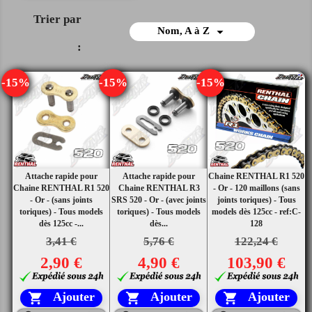
Trier par

Nom, A à Z
:
-15%
-15%
-15%
Attache rapide pour
Attache rapide pour
Chaine RENTHAL R1 520
Chaine RENTHAL R1 520
Chaine RENTHAL R3
- Or - 120 maillons (sans
- Or - (sans joints
SRS 520 - Or - (avec joints
joints toriques) - Tous
toriques) - Tous models
toriques) - Tous models
models dès 125cc - ref:C-
dès 125cc -...
dès...
128
3,41 €
5,76 €
122,24 €
2,90 €
4,90 €
103,90 €
Ajouter
Ajouter
Ajouter


