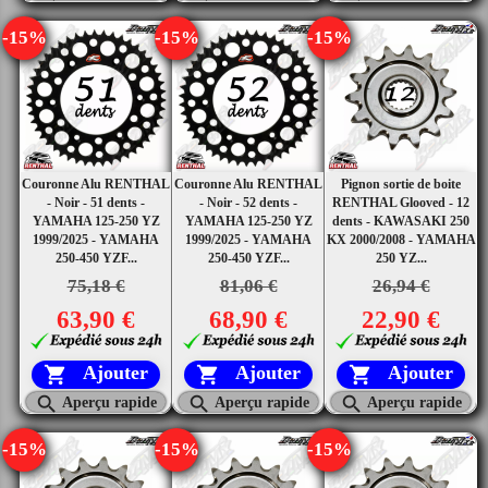
-15%
-15%
-15%
Couronne Alu RENTHAL
Couronne Alu RENTHAL
Pignon sortie de boite
- Noir - 51 dents -
- Noir - 52 dents -
RENTHAL Glooved - 12
YAMAHA 125-250 YZ
YAMAHA 125-250 YZ
dents - KAWASAKI 250
1999/2025 - YAMAHA
1999/2025 - YAMAHA
KX 2000/2008 - YAMAHA
250-450 YZF...
250-450 YZF...
250 YZ...
75,18 €
81,06 €
26,94 €
63,90 €
68,90 €
22,90 €
Ajouter
Ajouter
Ajouter






Aperçu rapide
Aperçu rapide
Aperçu rapide
-15%
-15%
-15%