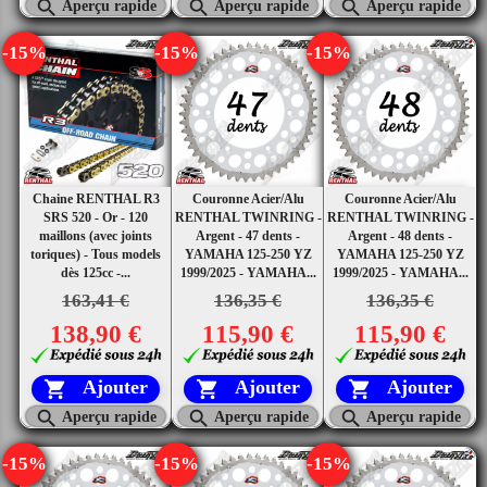



Aperçu rapide
Aperçu rapide
Aperçu rapide
-15%
-15%
-15%
Chaine RENTHAL R3
Couronne Acier/Alu
Couronne Acier/Alu
SRS 520 - Or - 120
RENTHAL TWINRING -
RENTHAL TWINRING -
maillons (avec joints
Argent - 47 dents -
Argent - 48 dents -
toriques) - Tous models
YAMAHA 125-250 YZ
YAMAHA 125-250 YZ
dès 125cc -...
1999/2025 - YAMAHA...
1999/2025 - YAMAHA...
163,41 €
136,35 €
136,35 €
138,90 €
115,90 €
115,90 €
Ajouter
Ajouter
Ajouter






Aperçu rapide
Aperçu rapide
Aperçu rapide
-15%
-15%
-15%