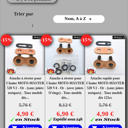
Trier par

Nom, A à Z
:
-15%
-15%
-15%
Attache à riveter pour
Attache à riveter pour
Attache rapide pour
Chaine MOTO-MASTER
Chaine MOTO-MASTER
Chaine MOTO-MASTER
520 V2 - Or - (sans joints
520 V4 - Or - (avec joints
520 V2 - Or - (sans joints
toriques) - Tous models
O'rings) - Tous models
toriques) - Tous models
dès...
dès...
dès 125cc
5,76 €
8,12 €
5,76 €
4,90 €
6,90 €
4,90 €
Ajouter
Ajouter
Ajouter