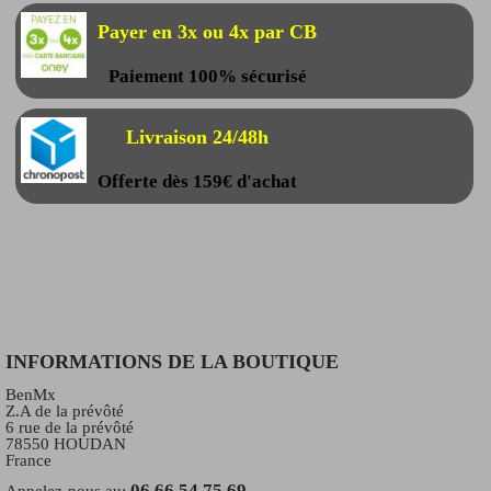
Payer en 3x ou 4x par CB
Paiement 100% sécurisé
Livraison 24/48h
Offerte dès 159€ d'achat
INFORMATIONS DE LA BOUTIQUE
BenMx
Z.A de la prévôté
6 rue de la prévôté
78550 HOUDAN
France
06 66 54 75 69
Appelez-nous au: