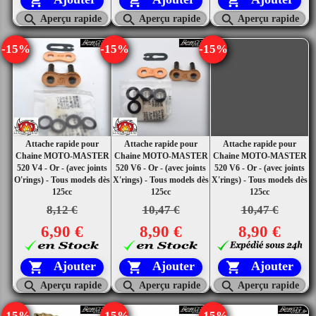






Aperçu rapide
Aperçu rapide
Aperçu rapide
-15%
-15%
-15%
Attache rapide pour
Attache rapide pour
Attache rapide pour
Chaine MOTO-MASTER
Chaine MOTO-MASTER
Chaine MOTO-MASTER
520 V4 - Or - (avec joints
520 V6 - Or - (avec joints
520 V6 - Or - (avec joints
O'rings) - Tous models dès
X'rings) - Tous models dès
X'rings) - Tous models dès
125cc
125cc
125cc
8,12 €
10,47 €
10,47 €
6,90 €
8,90 €
8,90 €
Ajouter
Ajouter
Ajouter






Aperçu rapide
Aperçu rapide
Aperçu rapide
-15%
-15%
-15%