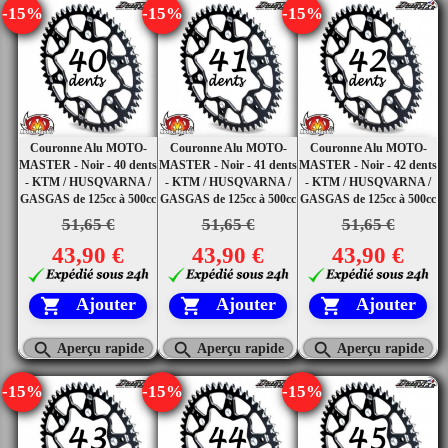
-15%
-15%
-15%
Couronne Alu MOTO-
Couronne Alu MOTO-
Couronne Alu MOTO-
MASTER - Noir - 40 dents
MASTER - Noir - 41 dents
MASTER - Noir - 42 dents
- KTM / HUSQVARNA /
- KTM / HUSQVARNA /
- KTM / HUSQVARNA /
GASGAS de 125cc à 500cc
GASGAS de 125cc à 500cc
GASGAS de 125cc à 500cc
51,65 €
51,65 €
51,65 €
43,90 €
43,90 €
43,90 €
Ajouter
Ajouter
Ajouter






Aperçu rapide
Aperçu rapide
Aperçu rapide
-15%
-15%
-15%