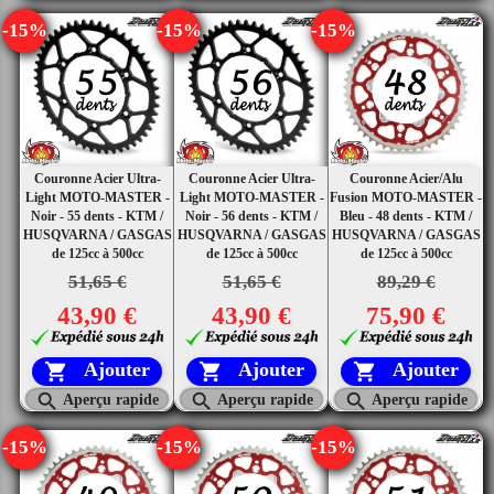
-15%
-15%
-15%
Couronne Acier Ultra-
Couronne Acier Ultra-
Couronne Acier/Alu
Light MOTO-MASTER -
Light MOTO-MASTER -
Fusion MOTO-MASTER -
Noir - 55 dents - KTM /
Noir - 56 dents - KTM /
Bleu - 48 dents - KTM /
HUSQVARNA / GASGAS
HUSQVARNA / GASGAS
HUSQVARNA / GASGAS
de 125cc à 500cc
de 125cc à 500cc
de 125cc à 500cc
51,65 €
51,65 €
89,29 €
43,90 €
43,90 €
75,90 €
Ajouter
Ajouter
Ajouter






Aperçu rapide
Aperçu rapide
Aperçu rapide
-15%
-15%
-15%