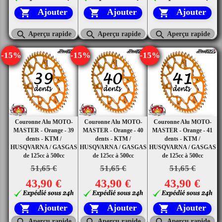
Ajouter
Ajouter
Ajouter






Aperçu rapide
Aperçu rapide
Aperçu rapide
-15%
-15%
-15%
Couronne Alu MOTO-
Couronne Alu MOTO-
Couronne Alu MOTO-
MASTER - Orange - 39
MASTER - Orange - 40
MASTER - Orange - 41
dents - KTM /
dents - KTM /
dents - KTM /
HUSQVARNA / GASGAS
HUSQVARNA / GASGAS
HUSQVARNA / GASGAS
de 125cc à 500cc
de 125cc à 500cc
de 125cc à 500cc
51,65 €
51,65 €
51,65 €
43,90 €
43,90 €
43,90 €
Ajouter
Ajouter
Ajouter






Aperçu rapide
Aperçu rapide
Aperçu rapide