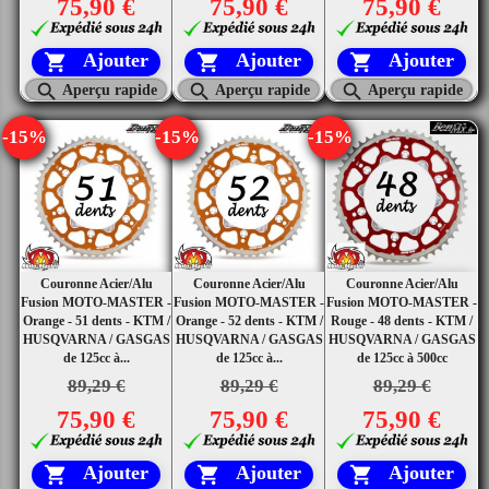
75,90 €
75,90 €
75,90 €
Ajouter
Ajouter
Ajouter






Aperçu rapide
Aperçu rapide
Aperçu rapide
-15%
-15%
-15%
Couronne Acier/Alu
Couronne Acier/Alu
Couronne Acier/Alu
Fusion MOTO-MASTER -
Fusion MOTO-MASTER -
Fusion MOTO-MASTER -
Orange - 51 dents - KTM /
Orange - 52 dents - KTM /
Rouge - 48 dents - KTM /
HUSQVARNA / GASGAS
HUSQVARNA / GASGAS
HUSQVARNA / GASGAS
de 125cc à...
de 125cc à...
de 125cc à 500cc
89,29 €
89,29 €
89,29 €
75,90 €
75,90 €
75,90 €
Ajouter
Ajouter
Ajouter


