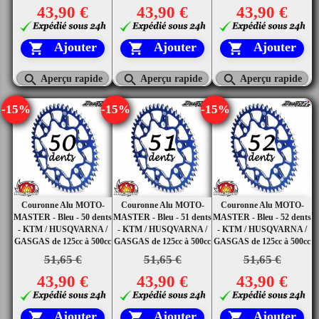
43,90 €
43,90 €
43,90 €
Ajouter
Ajouter
Ajouter






Aperçu rapide
Aperçu rapide
Aperçu rapide
-15%
-15%
-15%
Couronne Alu MOTO-
Couronne Alu MOTO-
Couronne Alu MOTO-
MASTER - Bleu - 50 dents
MASTER - Bleu - 51 dents
MASTER - Bleu - 52 dents
- KTM / HUSQVARNA /
- KTM / HUSQVARNA /
- KTM / HUSQVARNA /
GASGAS de 125cc à 500cc
GASGAS de 125cc à 500cc
GASGAS de 125cc à 500cc
51,65 €
51,65 €
51,65 €
43,90 €
43,90 €
43,90 €
Ajouter
Ajouter
Ajouter


