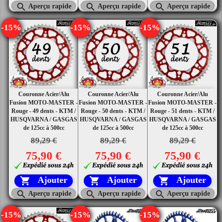



Aperçu rapide
Aperçu rapide
Aperçu rapide
-15%
-15%
-15%
Couronne Acier/Alu
Couronne Acier/Alu
Couronne Acier/Alu
Fusion MOTO-MASTER -
Fusion MOTO-MASTER -
Fusion MOTO-MASTER -
Rouge - 49 dents - KTM /
Rouge - 50 dents - KTM /
Rouge - 51 dents - KTM /
HUSQVARNA / GASGAS
HUSQVARNA / GASGAS
HUSQVARNA / GASGAS
de 125cc à 500cc
de 125cc à 500cc
de 125cc à 500cc
89,29 €
89,29 €
89,29 €
75,90 €
75,90 €
75,90 €
Ajouter
Ajouter
Ajouter






Aperçu rapide
Aperçu rapide
Aperçu rapide
-15%
-15%
-15%