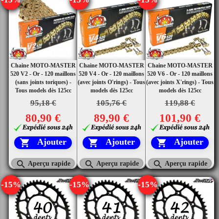
Chaine MOTO-MASTER
Chaine MOTO-MASTER
Chaine MOTO-MASTER
520 V2 - Or - 120 maillons
520 V4 - Or - 120 maillons
520 V6 - Or - 120 maillons
(sans joints toriques) -
(avec joints O'rings) - Tous
(avec joints X'rings) - Tous
Tous models dès 125cc
models dès 125cc
models dès 125cc
95,18 €
105,76 €
119,88 €
80,90 €
89,90 €
101,90 €
Ajouter
Ajouter
Ajouter






Aperçu rapide
Aperçu rapide
Aperçu rapide
-15%
-15%
-15%