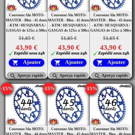
Couronne Alu MOTO-
Couronne Alu MOTO-
Couronne Alu MOTO-
MASTER - Bleu - 41 dents
MASTER - Bleu - 42 dents
MASTER - Bleu - 43 dents
- KTM / HUSQVARNA /
- KTM / HUSQVARNA /
- KTM / HUSQVARNA /
GASGAS de 125cc à 500cc
GASGAS de 125cc à 500cc
GASGAS de 125cc à 500cc
51,65 €
51,65 €
51,65 €
43,90 €
43,90 €
43,90 €
Ajouter
Ajouter
Ajouter






Aperçu rapide
Aperçu rapide
Aperçu rapide
-15%
-15%
-15%
Couronne Alu MOTO-
Couronne Alu MOTO-
Couronne Alu MOTO-
MASTER - Bleu - 44 dents
MASTER - Bleu - 45 dents
MASTER - Bleu - 46 dents