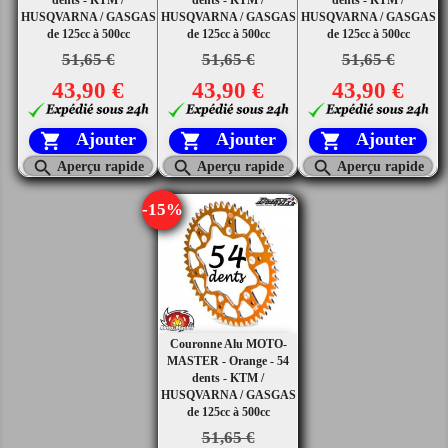
HUSQVARNA / GASGAS
HUSQVARNA / GASGAS
HUSQVARNA / GASGAS
de 125cc à 500cc
de 125cc à 500cc
de 125cc à 500cc
51,65 €
51,65 €
51,65 €
43,90 €
43,90 €
43,90 €
Ajouter
Ajouter
Ajouter






Aperçu rapide
Aperçu rapide
Aperçu rapide
-15%
Couronne Alu MOTO-
MASTER - Orange - 54
dents - KTM /
HUSQVARNA / GASGAS
de 125cc à 500cc
51,65 €