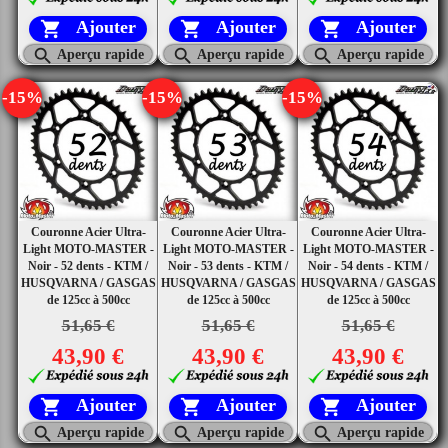
Ajouter
Ajouter
Ajouter






Aperçu rapide
Aperçu rapide
Aperçu rapide
-15%
-15%
-15%
Couronne Acier Ultra-
Couronne Acier Ultra-
Couronne Acier Ultra-
Light MOTO-MASTER -
Light MOTO-MASTER -
Light MOTO-MASTER -
Noir - 52 dents - KTM /
Noir - 53 dents - KTM /
Noir - 54 dents - KTM /
HUSQVARNA / GASGAS
HUSQVARNA / GASGAS
HUSQVARNA / GASGAS
de 125cc à 500cc
de 125cc à 500cc
de 125cc à 500cc
51,65 €
51,65 €
51,65 €
43,90 €
43,90 €
43,90 €
Ajouter
Ajouter
Ajouter






Aperçu rapide
Aperçu rapide
Aperçu rapide