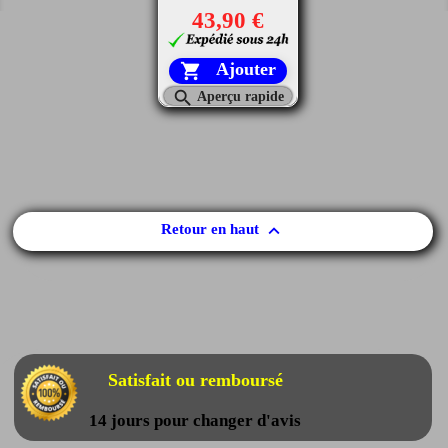
43,90 €
Ajouter


Aperçu rapide

Retour en haut
Satisfait ou remboursé
14 jours pour changer d'avis