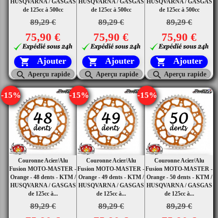
HUSQVARNA / GASGAS
HUSQVARNA / GASGAS
HUSQVARNA / GASGAS
de 125cc à 500cc
de 125cc à 500cc
de 125cc à 500cc
89,29 €
89,29 €
89,29 €
75,90 €
75,90 €
75,90 €
Ajouter
Ajouter
Ajouter






Aperçu rapide
Aperçu rapide
Aperçu rapide
-15%
-15%
-15%
Couronne Acier/Alu
Couronne Acier/Alu
Couronne Acier/Alu
Fusion MOTO-MASTER -
Fusion MOTO-MASTER -
Fusion MOTO-MASTER -
Orange - 48 dents - KTM /
Orange - 49 dents - KTM /
Orange - 50 dents - KTM /
HUSQVARNA / GASGAS
HUSQVARNA / GASGAS
HUSQVARNA / GASGAS
de 125cc à...
de 125cc à...
de 125cc à...
89,29 €
89,29 €
89,29 €