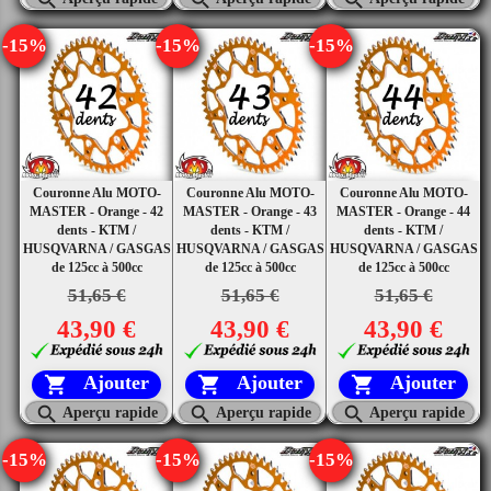
-15%
-15%
-15%
Couronne Alu MOTO-
Couronne Alu MOTO-
Couronne Alu MOTO-
MASTER - Orange - 42
MASTER - Orange - 43
MASTER - Orange - 44
dents - KTM /
dents - KTM /
dents - KTM /
HUSQVARNA / GASGAS
HUSQVARNA / GASGAS
HUSQVARNA / GASGAS
de 125cc à 500cc
de 125cc à 500cc
de 125cc à 500cc
51,65 €
51,65 €
51,65 €
43,90 €
43,90 €
43,90 €
Ajouter
Ajouter
Ajouter






Aperçu rapide
Aperçu rapide
Aperçu rapide
-15%
-15%
-15%