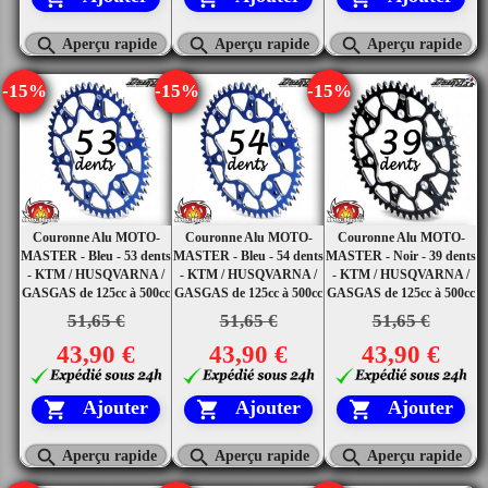



Aperçu rapide
Aperçu rapide
Aperçu rapide
-15%
-15%
-15%
Couronne Alu MOTO-
Couronne Alu MOTO-
Couronne Alu MOTO-
MASTER - Bleu - 53 dents
MASTER - Bleu - 54 dents
MASTER - Noir - 39 dents
- KTM / HUSQVARNA /
- KTM / HUSQVARNA /
- KTM / HUSQVARNA /
GASGAS de 125cc à 500cc
GASGAS de 125cc à 500cc
GASGAS de 125cc à 500cc
51,65 €
51,65 €
51,65 €
43,90 €
43,90 €
43,90 €
Ajouter
Ajouter
Ajouter






Aperçu rapide
Aperçu rapide
Aperçu rapide