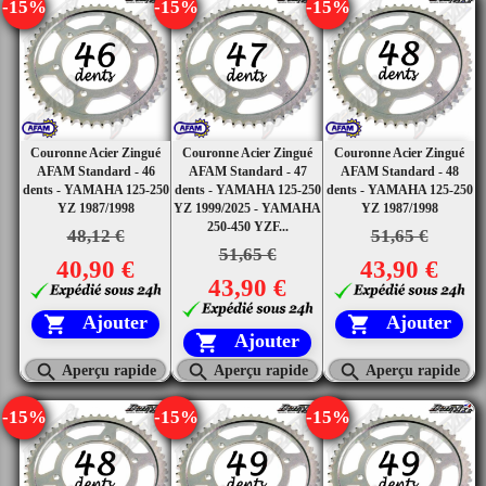
-15%
-15%
-15%
Couronne Acier Zingué
Couronne Acier Zingué
Couronne Acier Zingué
AFAM Standard - 46
AFAM Standard - 47
AFAM Standard - 48
dents - YAMAHA 125-250
dents - YAMAHA 125-250
dents - YAMAHA 125-250
YZ 1987/1998
YZ 1999/2025 - YAMAHA
YZ 1987/1998
250-450 YZF...
48,12 €
51,65 €
51,65 €
40,90 €
43,90 €
43,90 €
Ajouter
Ajouter


Ajouter




Aperçu rapide
Aperçu rapide
Aperçu rapide
-15%
-15%
-15%