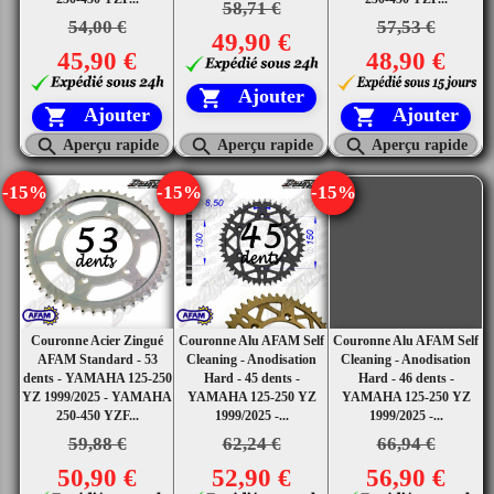
58,71 €
54,00 €
57,53 €
49,90 €
45,90 €
48,90 €
Ajouter

Ajouter
Ajouter





Aperçu rapide
Aperçu rapide
Aperçu rapide
-15%
-15%
-15%
Couronne Acier Zingué
Couronne Alu AFAM Self
Couronne Alu AFAM Self
AFAM Standard - 53
Cleaning - Anodisation
Cleaning - Anodisation
dents - YAMAHA 125-250
Hard - 45 dents -
Hard - 46 dents -
YZ 1999/2025 - YAMAHA
YAMAHA 125-250 YZ
YAMAHA 125-250 YZ
250-450 YZF...
1999/2025 -...
1999/2025 -...
59,88 €
62,24 €
66,94 €
50,90 €
52,90 €
56,90 €