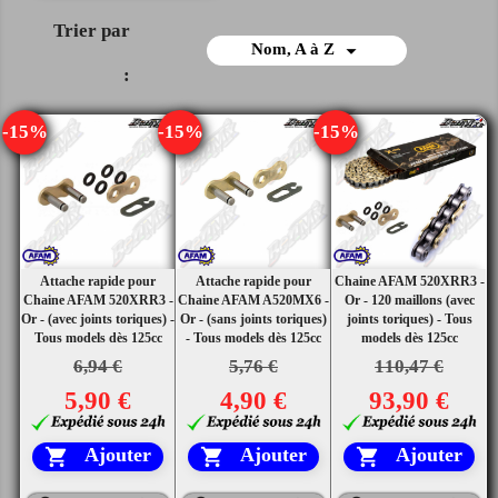
Trier par

Nom, A à Z
:
-15%
-15%
-15%
Attache rapide pour
Attache rapide pour
Chaine AFAM 520XRR3 -
Chaine AFAM 520XRR3 -
Chaine AFAM A520MX6 -
Or - 120 maillons (avec
Or - (avec joints toriques) -
Or - (sans joints toriques)
joints toriques) - Tous
Tous models dès 125cc
- Tous models dès 125cc
models dès 125cc
6,94 €
5,76 €
110,47 €
5,90 €
4,90 €
93,90 €
Ajouter
Ajouter
Ajouter


