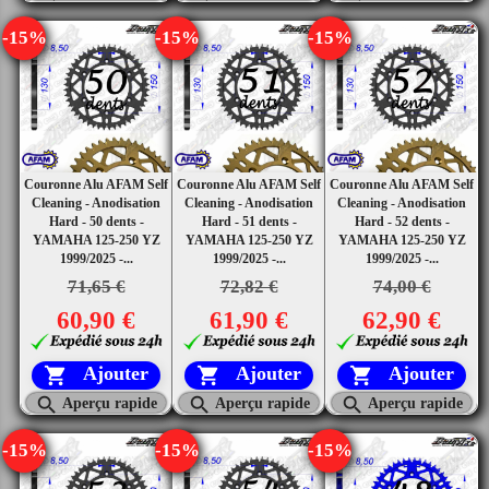
-15%
-15%
-15%
Couronne Alu AFAM Self
Couronne Alu AFAM Self
Couronne Alu AFAM Self
Cleaning - Anodisation
Cleaning - Anodisation
Cleaning - Anodisation
Hard - 50 dents -
Hard - 51 dents -
Hard - 52 dents -
YAMAHA 125-250 YZ
YAMAHA 125-250 YZ
YAMAHA 125-250 YZ
1999/2025 -...
1999/2025 -...
1999/2025 -...
71,65 €
72,82 €
74,00 €
60,90 €
61,90 €
62,90 €
Ajouter
Ajouter
Ajouter






Aperçu rapide
Aperçu rapide
Aperçu rapide
-15%
-15%
-15%