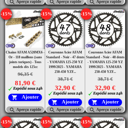



Aperçu rapide
Aperçu rapide
Aperçu rapide
-15%
-15%
-15%
Chaine AFAM A520MX6 -
Couronne Acier AFAM
Couronne Acier AFAM
Or - 118 maillons (sans
Standard - Noir - 47 dents
Standard - Noir - 48 dents
joints toriques) - Tous
- YAMAHA 125-250 YZ
- YAMAHA 125-250 YZ
models dès 125cc
1999/2025 - YAMAHA
1999/2025 - YAMAHA
250-450 YZF...
250-450 YZF...
96,35 €
38,71 €
38,71 €
81,90 €
32,90 €
32,90 €
Ajouter

Ajouter
Ajouter





Aperçu rapide
Aperçu rapide
Aperçu rapide
-15%
-15%
-15%