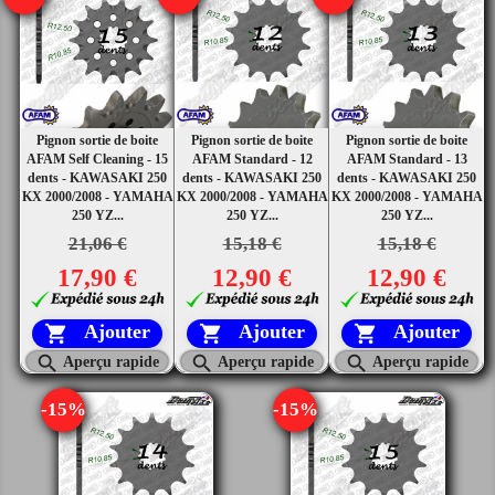
Pignon sortie de boite
Pignon sortie de boite
Pignon sortie de boite
AFAM Self Cleaning - 15
AFAM Standard - 12
AFAM Standard - 13
dents - KAWASAKI 250
dents - KAWASAKI 250
dents - KAWASAKI 250
KX 2000/2008 - YAMAHA
KX 2000/2008 - YAMAHA
KX 2000/2008 - YAMAHA
250 YZ...
250 YZ...
250 YZ...
21,06 €
15,18 €
15,18 €
17,90 €
12,90 €
12,90 €
Ajouter
Ajouter
Ajouter






Aperçu rapide
Aperçu rapide
Aperçu rapide
-15%
-15%