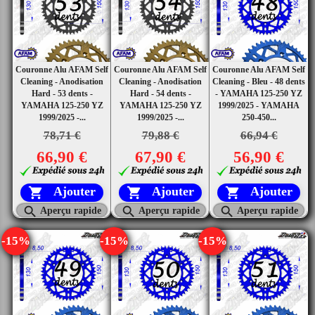
Couronne Alu AFAM Self
Couronne Alu AFAM Self
Couronne Alu AFAM Self
Cleaning - Anodisation
Cleaning - Anodisation
Cleaning - Bleu - 48 dents
Hard - 53 dents -
Hard - 54 dents -
- YAMAHA 125-250 YZ
YAMAHA 125-250 YZ
YAMAHA 125-250 YZ
1999/2025 - YAMAHA
1999/2025 -...
1999/2025 -...
250-450...
78,71 €
79,88 €
66,94 €
66,90 €
67,90 €
56,90 €
Ajouter
Ajouter
Ajouter






Aperçu rapide
Aperçu rapide
Aperçu rapide
-15%
-15%
-15%