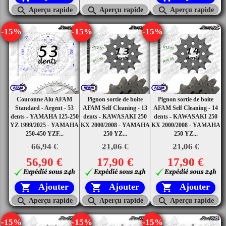



Aperçu rapide
Aperçu rapide
Aperçu rapide
-15%
-15%
-15%
Couronne Alu AFAM
Pignon sortie de boite
Pignon sortie de boite
Standard - Argent - 53
AFAM Self Cleaning - 13
AFAM Self Cleaning - 14
dents - YAMAHA 125-250
dents - KAWASAKI 250
dents - KAWASAKI 250
YZ 1999/2025 - YAMAHA
KX 2000/2008 - YAMAHA
KX 2000/2008 - YAMAHA
250-450 YZF...
250 YZ...
250 YZ...
66,94 €
21,06 €
21,06 €
56,90 €
17,90 €
17,90 €
Ajouter
Ajouter
Ajouter






Aperçu rapide
Aperçu rapide
Aperçu rapide
-15%
-15%
-15%