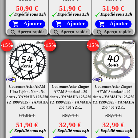
50,90 €
51,90 €
51,90 €
Ajouter
Ajouter
Ajouter






Aperçu rapide
Aperçu rapide
Aperçu rapide
-15%
-15%
-15%
Couronne Acier AFAM
Couronne Acier Zingué
Couronne Acier Zingué
Ultra Light - Noir - 54
AFAM Standard - 39
AFAM Standard - 40
dents - YAMAHA 125-250
dents - YAMAHA 125-250
dents - YAMAHA 125-250
YZ 1999/2025 - YAMAHA
YZ 1999/2025 - YAMAHA
YZ 1999/2025 - YAMAHA
250-450...
250-450 YZF...
250-450 YZF...
61,06 €
38,71 €
38,71 €
51,90 €
32,90 €
32,90 €