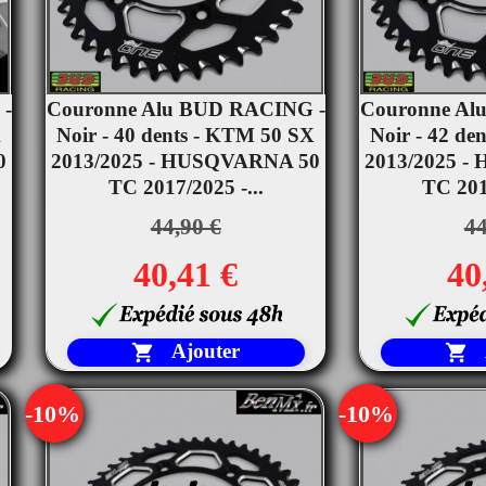
 -
Couronne Alu BUD RACING -
Couronne Al


X
Noir - 40 dents - KTM 50 SX
Aperçu rapide
Noir - 42 de
Ape
0
2013/2025 - HUSQVARNA 50
2013/2025 
TC 2017/2025 -...
TC 2017
44,90 €
44
40,41 €
40
Ajouter


-10%
-10%