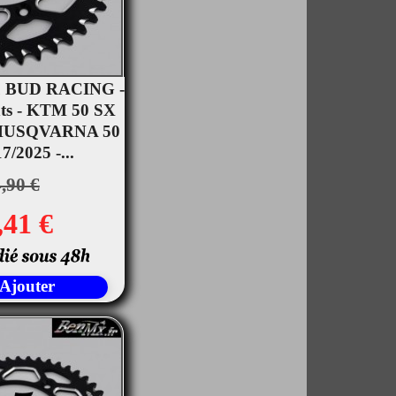
u BUD RACING -
nts - KTM 50 SX
rçu rapide
- HUSQVARNA 50
/2025 -...
,90 €
,41 €
Ajouter