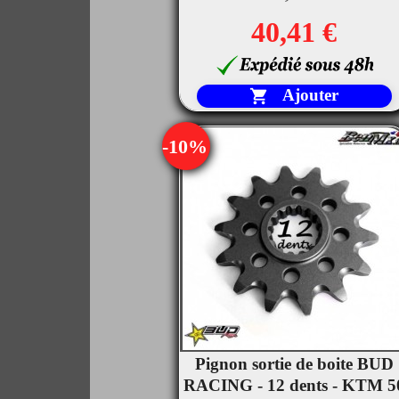
40,41 €
Ajouter

-10%
Pignon sortie de boite BUD

RACING - 12 dents - KTM 5
Aperçu rapide