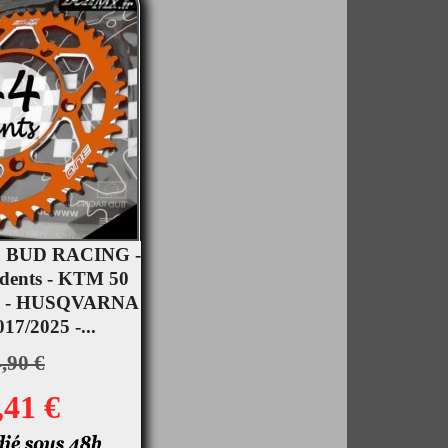
u BUD RACING -
 dents - KTM 50
rçu rapide
25 - HUSQVARNA
17/2025 -...
,90 €
,41 €