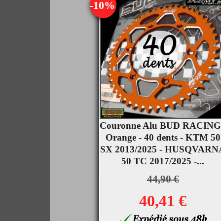
-10%
Couronne Alu BUD RACING

Orange - 40 dents - KTM 50
Aperçu rapide
SX 2013/2025 - HUSQVARN
50 TC 2017/2025 -...
44,90 €
40,41 €