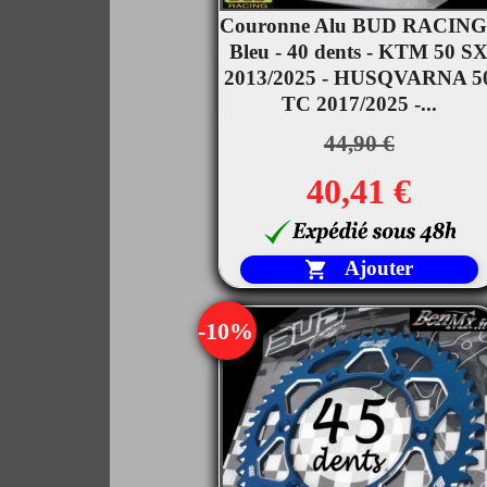
Couronne Alu BUD RACING

Bleu - 40 dents - KTM 50 S
Aperçu rapide
2013/2025 - HUSQVARNA 5
TC 2017/2025 -...
44,90 €
40,41 €
Ajouter

-10%