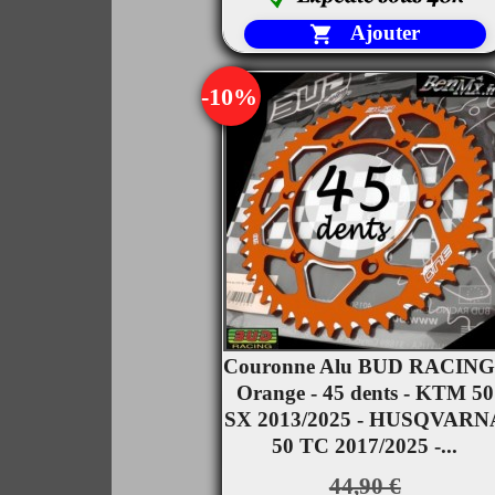
Ajouter

-10%
Couronne Alu BUD RACING

Orange - 45 dents - KTM 50
Aperçu rapide
SX 2013/2025 - HUSQVARN
50 TC 2017/2025 -...
44,90 €