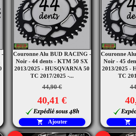
 -
Couronne Alu BUD RACING -
Couronne Al


X
Noir - 44 dents - KTM 50 SX
Aperçu rapide
Noir - 45 de
Ape
0
2013/2025 - HUSQVARNA 50
2013/2025 
TC 2017/2025 -...
TC 2017
44,90 €
44
40,41 €
40
Ajouter

