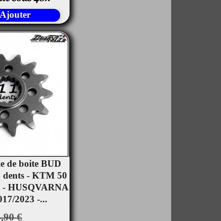
Ajouter
ie de boite BUD
 dents - KTM 50
rçu rapide
23 - HUSQVARNA
17/2023 -...
,90 €