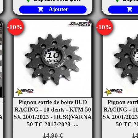
Ajouter


-10%
-10%
 -
Pignon sortie de boite BUD
Pignon sort


RACING - 10 dents - KTM 50
Aperçu rapide
RACING - 11
Ape
A
SX 2001/2023 - HUSQVARNA
SX 2001/20
50 TC 2017/2023 -...
50 TC 20
14,90 €
14