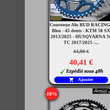
Couronne Alu BUD RACING

Bleu - 45 dents - KTM 50 S
Aperçu rapide
2013/2025 - HUSQVARNA 5
TC 2017/2025 -...
44,90 €
40,41 €
Ajouter

-10%