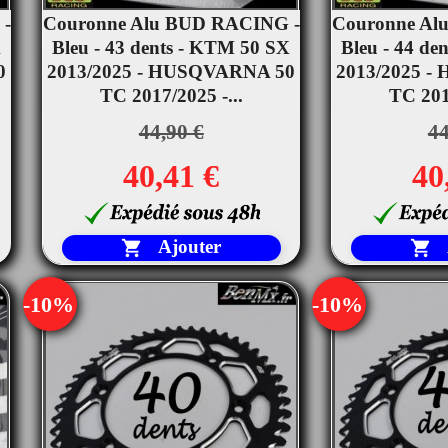
 -
Couronne Alu BUD RACING -
Couronne Al


X
Bleu - 43 dents - KTM 50 SX
Aperçu rapide
Bleu - 44 de
Ape
0
2013/2025 - HUSQVARNA 50
2013/2025 
TC 2017/2025 -...
TC 2017
44,90 €
44
40,41 €
40
Ajouter


-10%
-10%