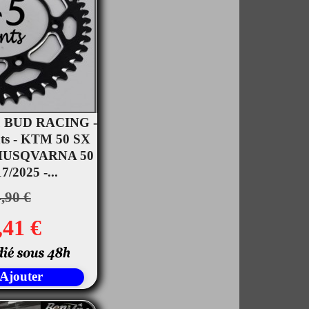
u BUD RACING -
nts - KTM 50 SX
rçu rapide
- HUSQVARNA 50
/2025 -...
,90 €
,41 €
Ajouter