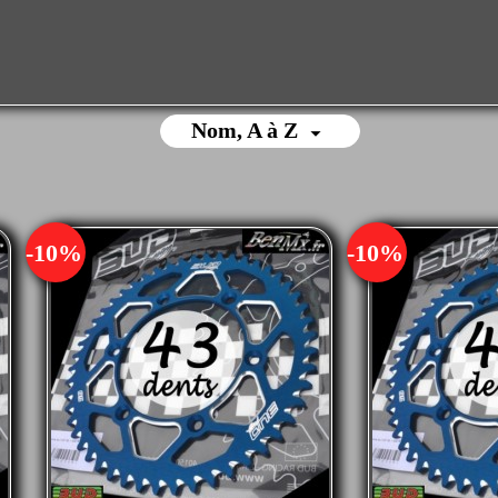
Nom, A à Z

-10%
-10%