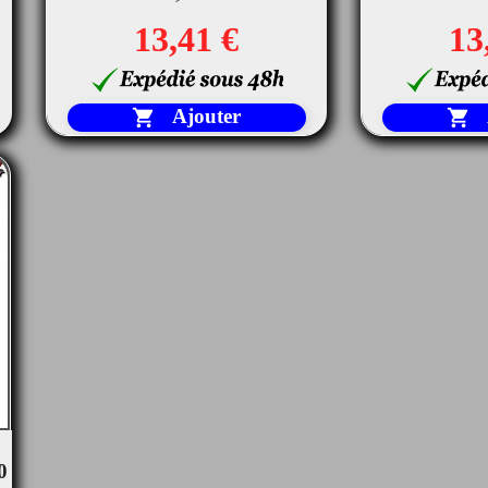
13,41 €
13
Ajouter


0