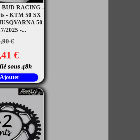
u BUD RACING -
nts - KTM 50 SX
rçu rapide
- HUSQVARNA 50
/2025 -...
,90 €
,41 €
Ajouter