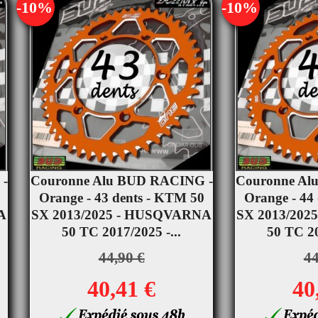
-10%
-10%
 -
Couronne Alu BUD RACING -
Couronne Al


Orange - 43 dents - KTM 50
Aperçu rapide
Orange - 44
Ape
A
SX 2013/2025 - HUSQVARNA
SX 2013/20
50 TC 2017/2025 -...
50 TC 20
44,90 €
44
40,41 €
40