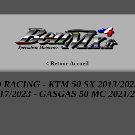
< Retour Accueil
RACING - KTM 50 SX 2013/202
17/2023 - GASGAS 50 MC 2021/