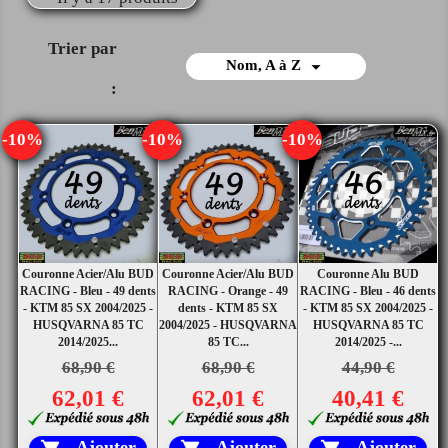
Trier par

Nom, A à Z
:
-10%
-10%
-10%
Couronne Acier/Alu BUD
Couronne Acier/Alu BUD
Couronne Alu BUD
RACING - Bleu - 49 dents
RACING - Orange - 49
RACING - Bleu - 46 dents
- KTM 85 SX 2004/2025 -
dents - KTM 85 SX
- KTM 85 SX 2004/2025 -
HUSQVARNA 85 TC
2004/2025 - HUSQVARNA
HUSQVARNA 85 TC
2014/2025...
85 TC...
2014/2025 -...
68,90 €
68,90 €
44,90 €
62,01 €
62,01 €
40,41 €
Ajouter
Ajouter
Ajouter