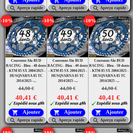






Aperçu rapide
Aperçu rapide
Aperçu rapide
-10%
-10%
-10%
Couronne Alu BUD
Couronne Alu BUD
Couronne Alu BUD
RACING - Bleu - 48 dents
RACING - Bleu - 49 dents
RACING - Bleu - 50 dents
- KTM 85 SX 2004/2025 -
- KTM 85 SX 2004/2025 -
- KTM 85 SX 2004/2025 -
HUSQVARNA 85 TC
HUSQVARNA 85 TC
HUSQVARNA 85 TC
2014/2025 -...
2014/2025 -...
2014/2025 -...
44,90 €
44,90 €
44,90 €
40,41 €
40,41 €
40,41 €
Ajouter
Ajouter
Ajouter






Aperçu rapide
Aperçu rapide
Aperçu rapide
-10%
-10%
-10%