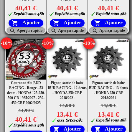
40,41 €
40,41 €
40,41 €
Ajouter
Ajouter
Ajouter






Aperçu rapide
Aperçu rapide
Aperçu rapide
-10%
-10%
-10%
Couronne Alu BUD
Pignon sortie de boite
Pignon sortie de boite
RACING - Rouge - 53
BUD RACING - 12 dents
BUD RACING - 13 dents
dents - HONDA 125-250-
- HONDA 250 CRF
- HONDA 250 CRF
500 CR 1985/2007 - 250-
2018/2021
2018/2021
450 CRF 2002/2025
14,90 €
14,90 €
44,90 €
13,41 €
13,41 €
40,41 €
Ajouter
Ajouter

