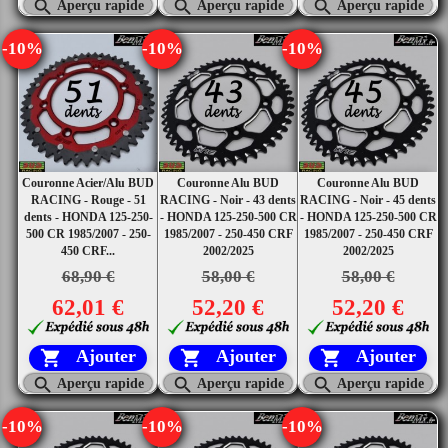



Aperçu rapide
Aperçu rapide
Aperçu rapide
-10%
-10%
-10%
Couronne Acier/Alu BUD
Couronne Alu BUD
Couronne Alu BUD
RACING - Rouge - 51
RACING - Noir - 43 dents
RACING - Noir - 45 dents
dents - HONDA 125-250-
- HONDA 125-250-500 CR
- HONDA 125-250-500 CR
500 CR 1985/2007 - 250-
1985/2007 - 250-450 CRF
1985/2007 - 250-450 CRF
450 CRF...
2002/2025
2002/2025
68,90 €
58,00 €
58,00 €
62,01 €
52,20 €
52,20 €
Ajouter
Ajouter
Ajouter






Aperçu rapide
Aperçu rapide
Aperçu rapide
-10%
-10%
-10%