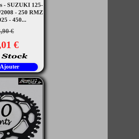
ts - SUZUKI 125-
rçu rapide
/2008 - 250 RMZ
25 - 450...
,90 €
,01 €
Ajouter