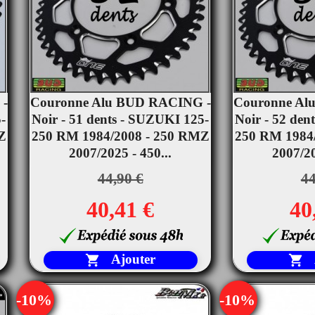
 -
Couronne Alu BUD RACING -
Couronne Al


-
Noir - 51 dents - SUZUKI 125-
Aperçu rapide
Noir - 52 den
Ape
Z
250 RM 1984/2008 - 250 RMZ
250 RM 1984
2007/2025 - 450...
2007/20
44,90 €
44
40,41 €
40
Ajouter


-10%
-10%