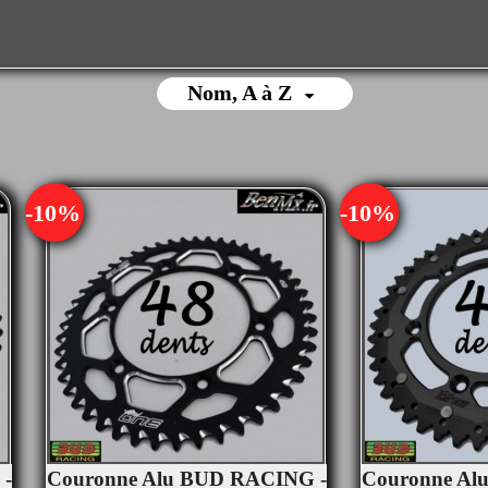
Nom, A à Z

-10%
-10%
 -
Couronne Alu BUD RACING -
Couronne Al