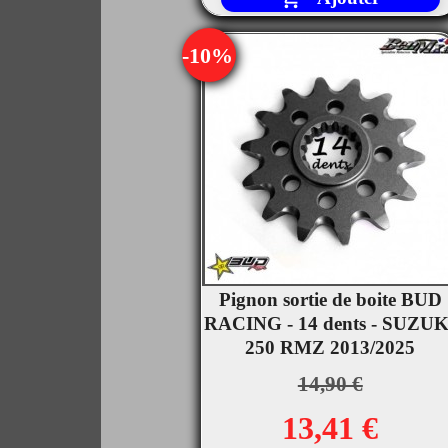
-10%
Pignon sortie de boite BUD

RACING - 14 dents - SUZUK
Aperçu rapide
250 RMZ 2013/2025
14,90 €
13,41 €