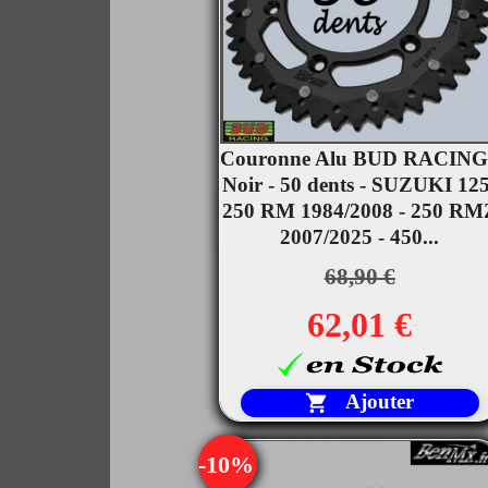
Couronne Alu BUD RACING

Noir - 50 dents - SUZUKI 125
Aperçu rapide
250 RM 1984/2008 - 250 RM
2007/2025 - 450...
68,90 €
62,01 €
Ajouter

-10%