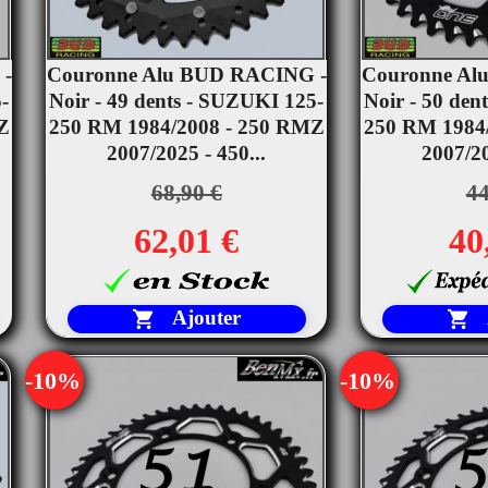
 -
Couronne Alu BUD RACING -
Couronne Al


-
Noir - 49 dents - SUZUKI 125-
Aperçu rapide
Noir - 50 den
Ape
Z
250 RM 1984/2008 - 250 RMZ
250 RM 1984
2007/2025 - 450...
2007/20
68,90 €
44
62,01 €
40
Ajouter


-10%
-10%