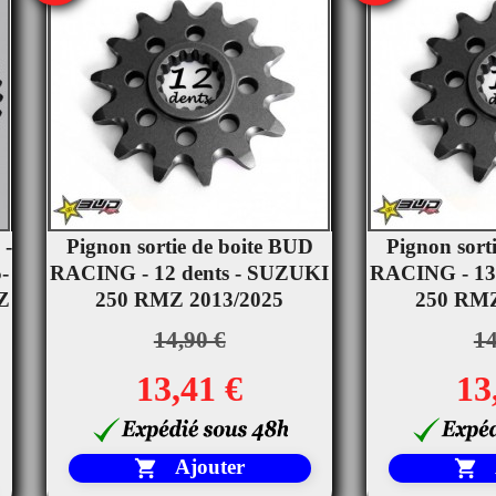
 -
Pignon sortie de boite BUD
Pignon sort


-
RACING - 12 dents - SUZUKI
Aperçu rapide
RACING - 13
Ape
Z
250 RMZ 2013/2025
250 RMZ
14,90 €
14
13,41 €
13
Ajouter

