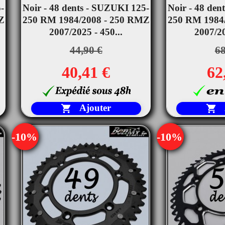


-
Noir - 48 dents - SUZUKI 125-
Aperçu rapide
Noir - 48 den
Ape
Z
250 RM 1984/2008 - 250 RMZ
250 RM 1984
2007/2025 - 450...
2007/20
44,90 €
68
40,41 €
62
Ajouter


-10%
-10%