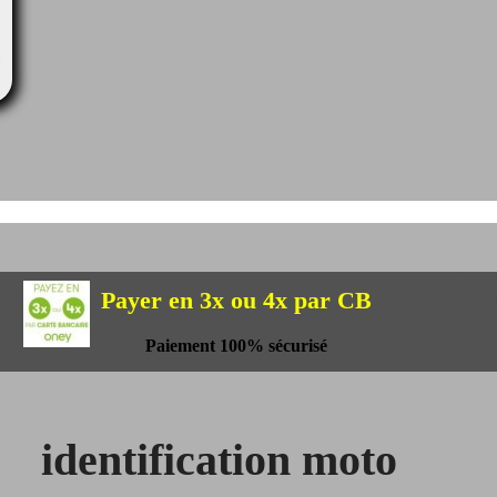
Payer en 3x ou 4x par CB
Paiement 100% sécurisé
identification moto