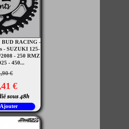
u BUD RACING -
ts - SUZUKI 125-
rçu rapide
/2008 - 250 RMZ
25 - 450...
,90 €
,41 €
Ajouter