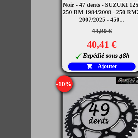

Noir - 47 dents - SUZUKI 125
Aperçu rapide
250 RM 1984/2008 - 250 RM
2007/2025 - 450...
44,90 €
40,41 €
Ajouter

-10%