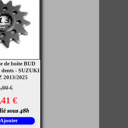
ie de boite BUD
 dents - SUZUKI
rçu rapide
 2013/2025
,90 €
,41 €
Ajouter