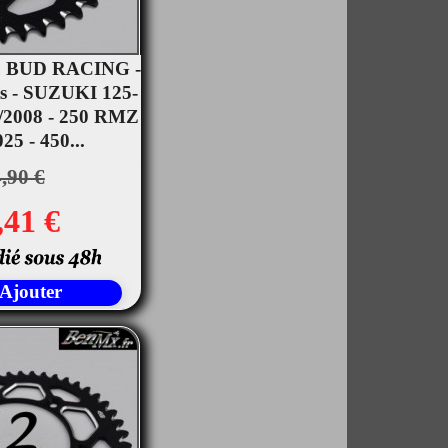
u BUD RACING -
ts - SUZUKI 125-
rçu rapide
/2008 - 250 RMZ
25 - 450...
,90 €
,41 €
Ajouter