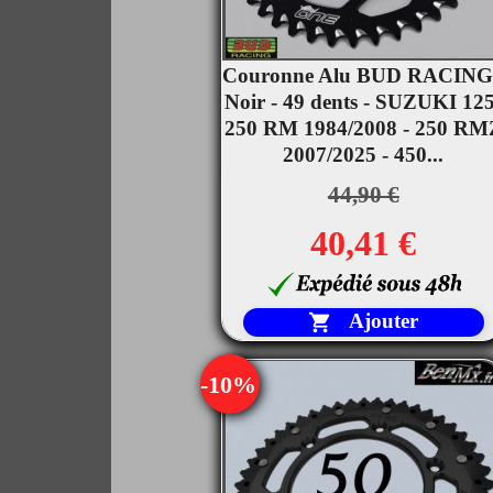
Couronne Alu BUD RACING

Noir - 49 dents - SUZUKI 125
Aperçu rapide
250 RM 1984/2008 - 250 RM
2007/2025 - 450...
44,90 €
40,41 €
Ajouter

-10%