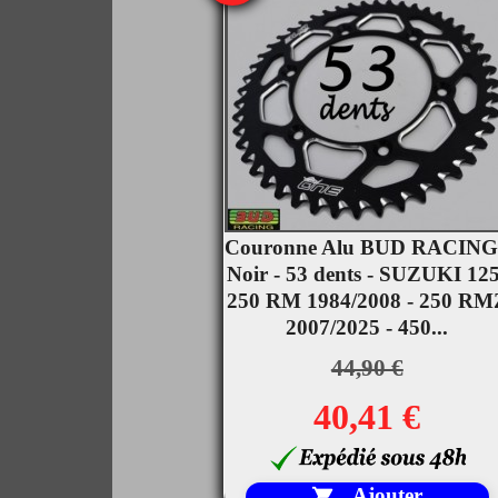
Couronne Alu BUD RACING

Noir - 53 dents - SUZUKI 125
Aperçu rapide
250 RM 1984/2008 - 250 RM
2007/2025 - 450...
44,90 €
40,41 €
Ajouter
