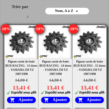
Trier par

Nom, A à Z
:
-10%
-10%
-10%
Pignon sortie de boite
Pignon sortie de boite
Pignon sortie de boite
BUD RACING - 13 dents
BUD RACING - 14 dents
BUD RACING - 15 dents
- YAMAHA 250 YZ
- YAMAHA 250 YZ
- YAMAHA 250 YZ
1987/1998
1987/1998
1987/1998
14,90 €
14,90 €
14,90 €
13,41 €
13,41 €
13,41 €
Ajouter
Ajouter
Ajouter


