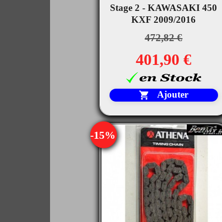

Stage 2 - KAWASAKI 450
Aperçu rapide
KXF 2009/2016
472,82 €
401,90 €
Ajouter

-15%