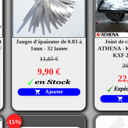
t
Jauges d'épaisseur de 0.03 à
Joint de 


F
1mm - 32 lames
Aperçu rapide
ATHENA - 
Ape
KXF 2
11,65 €
26
9,90 €
22
Ajouter


-15%