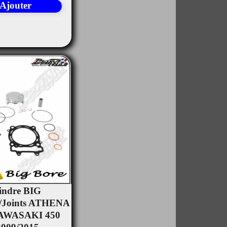
Ajouter
lindre BIG
/Joints ATHENA
rçu rapide
 KAWASAKI 450