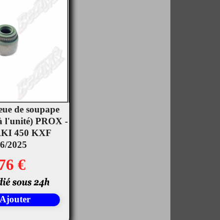
eue de soupape
à l'unité) PROX -
rçu rapide
KI 450 KXF
6/2025
76 €
Ajouter