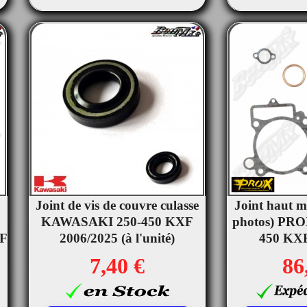
Joint de vis de couvre culasse
Joint haut m


KAWASAKI 250-450 KXF
Aperçu rapide
photos) PR
Ape
F
2006/2025 (à l'unité)
450 KXF
7,40 €
86