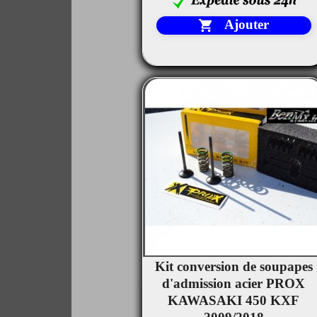
Ajouter

Kit conversion de soupapes

d'admission acier PROX
Aperçu rapide
KAWASAKI 450 KXF