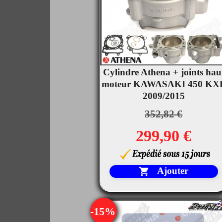
Cylindre Athena + joints hau

moteur KAWASAKI 450 KX
Aperçu rapide
2009/2015
352,82 €
299,90 €
Ajouter

-15%