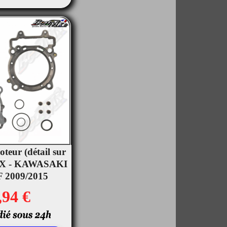
oteur (détail sur
OX - KAWASAKI
rçu rapide
 2009/2015
,94 €