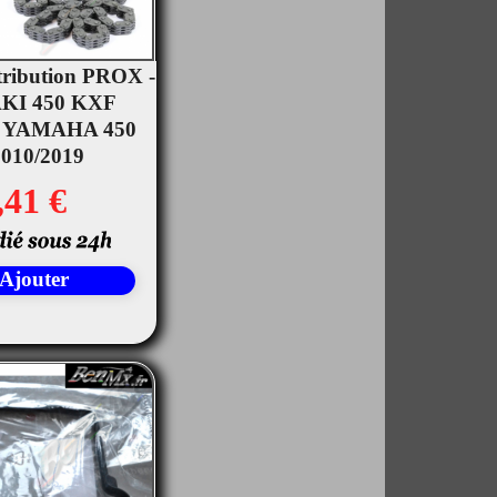
tribution PROX -
KI 450 KXF
rçu rapide
 - YAMAHA 450
010/2019
,41 €
Ajouter