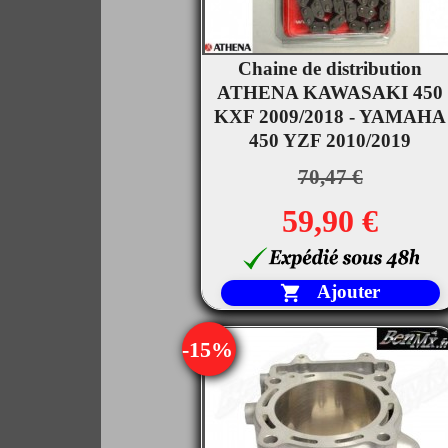
Chaine de distribution

ATHENA KAWASAKI 450
Aperçu rapide
KXF 2009/2018 - YAMAHA
450 YZF 2010/2019
70,47 €
59,90 €
Ajouter

-15%