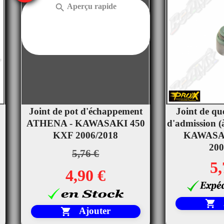

Aperçu rapide
Joint de pot d'échappement
Joint de qu

0
ATHENA - KAWASAKI 450
d'admission (
Ape
KXF 2006/2018
KAWASA
200
5,76 €
5,
4,90 €

Ajouter
