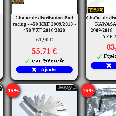
Chaine de distribution Bud
Chaîne de dis


racing - 450 KXF 2009/2018 -
Aperçu rapide
KAWASA
Ape
450 YZF 2010/2020
2009/2018
YZF 2
61,90 €
83
55,71 €

Ajouter

-15%
-15%