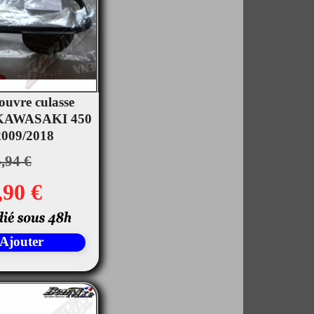
couvre culasse
KAWASAKI 450
rçu rapide
009/2018
,94 €
,90 €
Ajouter