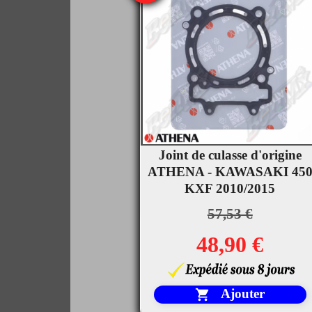
Joint de culasse d'origine

ATHENA - KAWASAKI 45
Aperçu rapide
KXF 2010/2015
57,53 €
48,90 €
Ajouter
