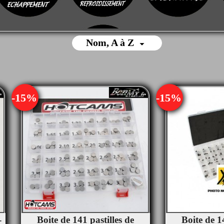
Nom, A à Z

-15%
-15%
-
Boite de 141 pastilles de
Boite de 1