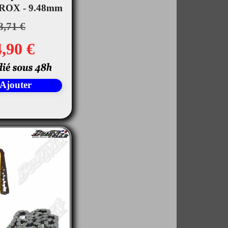
PROX - 9.48mm
rçu rapide
8,71 €
,90 €
Ajouter