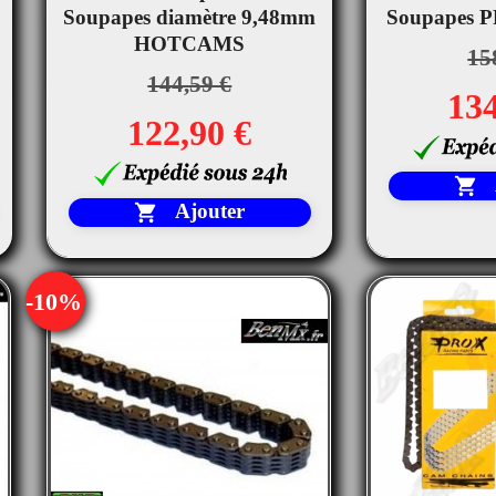


Soupapes diamètre 9,48mm
Aperçu rapide
Soupapes 
Ape
HOTCAMS
15
144,59 €
134
122,90 €

Ajouter

-10%