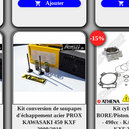
Ajouter


-15%
Kit conversion de soupapes
Kit cy


d'échappement acier PROX
Aperçu rapide
BORE/Piston
Ape
KAWASAKI 450 KXF
- 490cc -