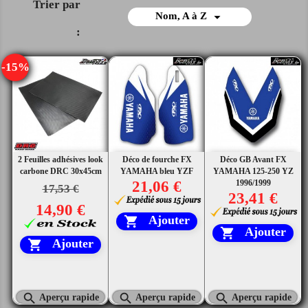
Trier par

Nom, A à Z
:
-15%
2 Feuilles adhésives look
Déco de fourche FX
Déco GB Avant FX
carbone DRC 30x45cm
YAMAHA bleu YZF
YAMAHA 125-250 YZ
21,06 €
1996/1999
17,53 €
23,41 €
14,90 €
Ajouter

Ajouter

Ajouter




Aperçu rapide
Aperçu rapide
Aperçu rapide