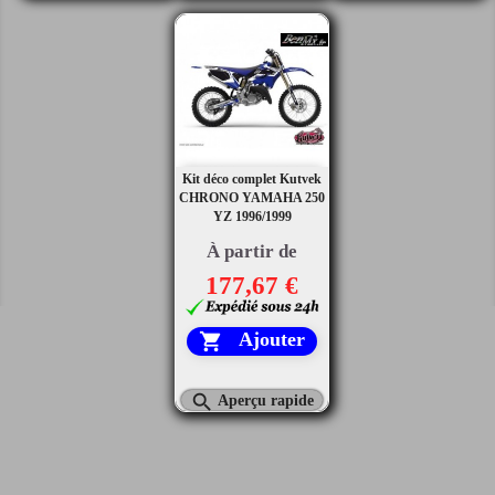
Kit déco complet Kutvek
CHRONO YAMAHA 250
YZ 1996/1999
À partir de
177,67 €
Ajouter


Aperçu rapide