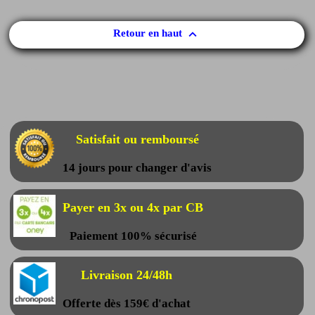

Retour en haut
Satisfait ou remboursé
14 jours pour changer d'avis
Payer en 3x ou 4x par CB
Paiement 100% sécurisé
Livraison 24/48h
Offerte dès 159€ d'achat