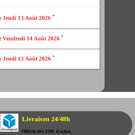
*
le
Jeudi 13 Août 2026
*
le
Vendredi 14 Août 2026
*
le
Jeudi 13 Août 2026
Livraison 24/48h
Offerte dès 159€ d'achat