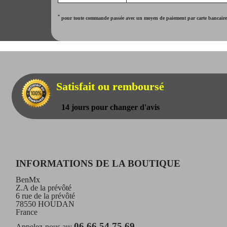
*
pour toute commande passée avec un moyen de paiement par carte bancaire. 
Satisfait ou remboursé
14 jours pour changer d'avis
INFORMATIONS DE LA BOUTIQUE
BenMx
Z.A de la prévôté
6 rue de la prévôté
78550 HOUDAN
France
06 66 54 75 69
Appelez-nous au: