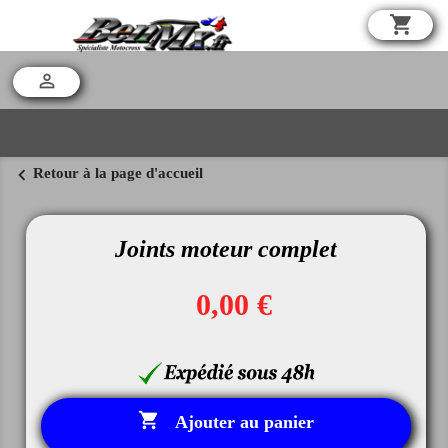
shopping_cart

chevron_left
Retour à la page d'accueil
Joints moteur complet
0,00 €

Ajouter au panier