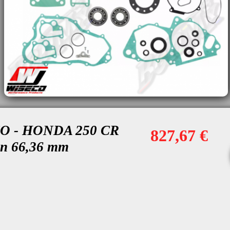
CO - HONDA 250 CR
827,67 €
on 66,36 mm