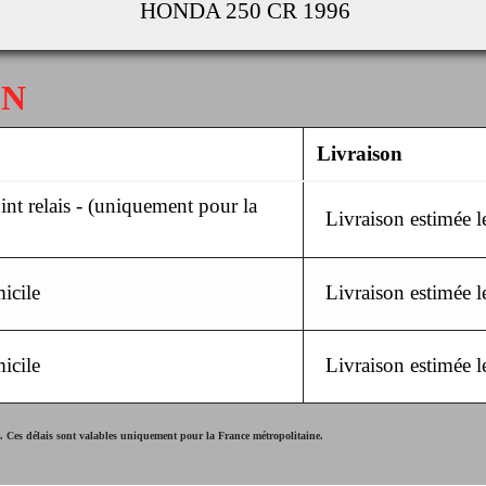
HONDA 250 CR 1996
ON
Livraison
nt relais - (uniquement pour la
Livraison estimée 
icile
Livraison estimée 
icile
Livraison estimée 
Ces délais sont valables uniquement pour la France métropolitaine.