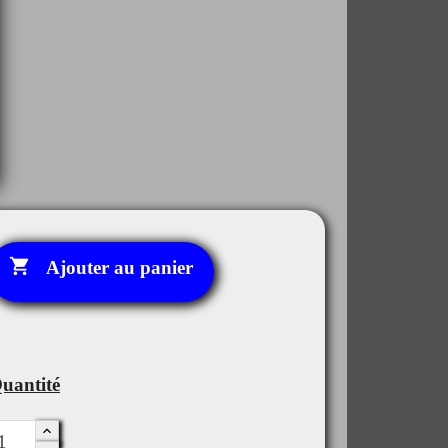

Ajouter au panier
uantité