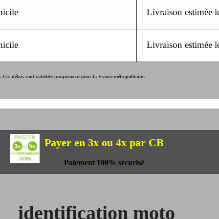
icile
Livraison estimée 
icile
Livraison estimée 
Ces délais sont valables uniquement pour la France métropolitaine.
Payer en 3x ou 4x par CB
Paiement 100% sécurisé
identification moto