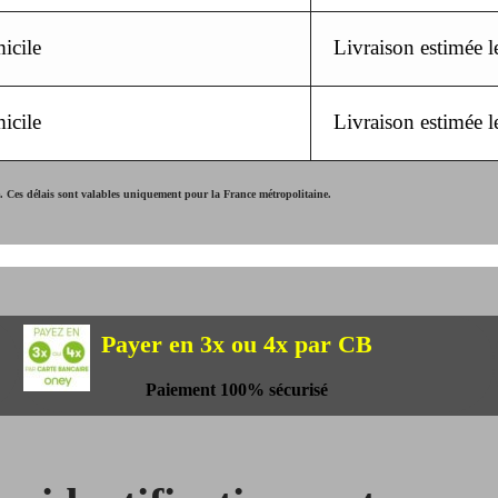
icile
Livraison estimée 
icile
Livraison estimée 
Ces délais sont valables uniquement pour la France métropolitaine.
Payer en 3x ou 4x par CB
Paiement 100% sécurisé