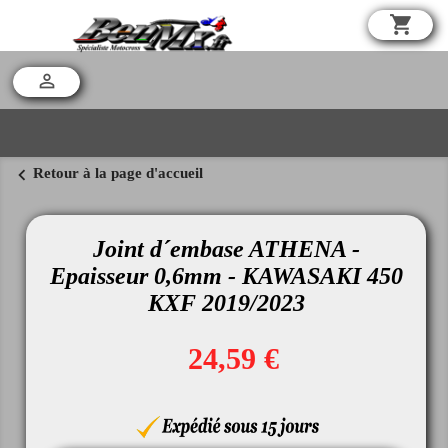
shopping_cart

chevron_left
Retour à la page d'accueil
Joint d´embase ATHENA -
Epaisseur 0,6mm - KAWASAKI 450
KXF 2019/2023
24,59 €