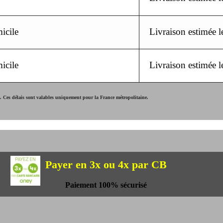
icile
Livraison estimée 
icile
Livraison estimée 
Ces délais sont valables uniquement pour la France métropolitaine.
Payer en 3x ou 4x par CB
Paiement 100% sécurisé