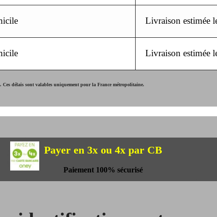
icile
Livraison estimée 
icile
Livraison estimée 
Ces délais sont valables uniquement pour la France métropolitaine.
Payer en 3x ou 4x par CB
Paiement 100% sécurisé