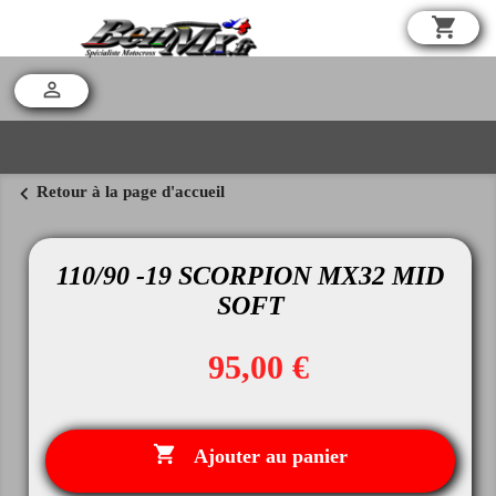
shopping_cart

chevron_left
Retour à la page d'accueil
110/90 -19 SCORPION MX32 MID
SOFT
95,00 €

Ajouter au panier