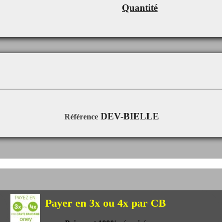
Quantité
DEV-BIELLE
Référence
Payer en 3x ou 4x par CB