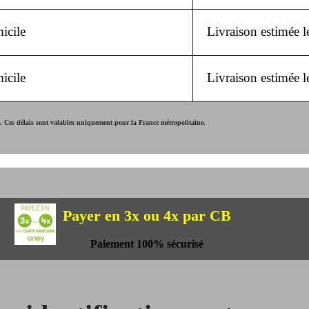
icile
Livraison estimée 
icile
Livraison estimée 
Ces délais sont valables uniquement pour la France métropolitaine.
Payer en 3x ou 4x par CB
Paiement 100% sécurisé