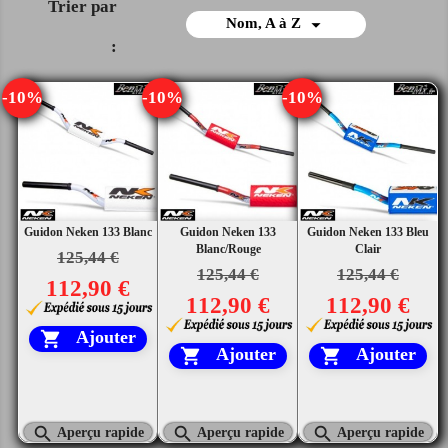
Trier par

Nom, A à Z
:
-10%
-10%
-10%
Guidon Neken 133 Blanc
Guidon Neken 133
Guidon Neken 133 Bleu
Blanc/Rouge
Clair
125,44 €
125,44 €
125,44 €
112,90 €
112,90 €
112,90 €
Ajouter

Ajouter
Ajouter





Aperçu rapide
Aperçu rapide
Aperçu rapide