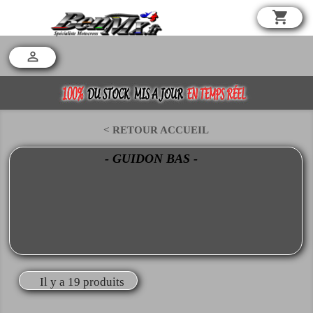
shopping_cart

< RETOUR ACCUEIL
- GUIDON BAS -
Il y a 19 produits