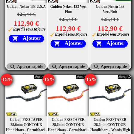
Guidon Neken 133 U.S.A
Guidon Neken 133 Vert
Guidon Neken 133
Fluo
Vert/Noir
125,44 €
125,44 €
125,44 €
112,90 €
112,90 €
112,90 €
Ajouter

Ajouter
Ajouter





Aperçu rapide
Aperçu rapide
Aperçu rapide
-15%
-15%
-15%
Guidon PRO TAPER
Guidon PRO TAPER
Guidon PRO TAPER
28,6mm CONTOUR
28,6mm CONTOUR
28,6mm CONTOUR
Handlebars - Carmichael -
Handlebars - Carmichael -
Handlebars - Woods High