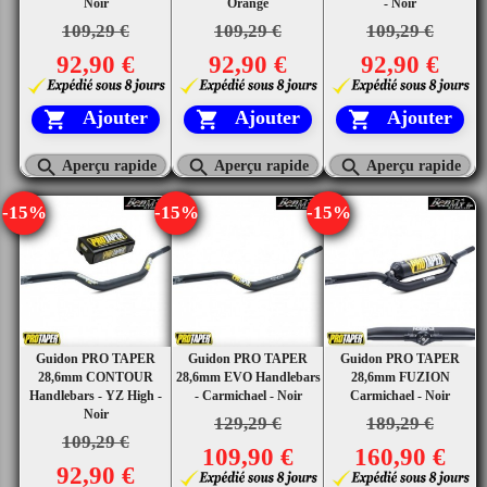
Noir
Orange
- Noir
109,29 €
109,29 €
109,29 €
92,90 €
92,90 €
92,90 €
Ajouter
Ajouter
Ajouter






Aperçu rapide
Aperçu rapide
Aperçu rapide
-15%
-15%
-15%
Guidon PRO TAPER
Guidon PRO TAPER
Guidon PRO TAPER
28,6mm CONTOUR
28,6mm EVO Handlebars
28,6mm FUZION
Handlebars - YZ High -
- Carmichael - Noir
Carmichael - Noir
Noir
129,29 €
189,29 €
109,29 €
109,90 €
160,90 €
92,90 €