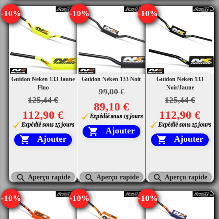
-10%
-10%
-10%
Guidon Neken 133 Jaune
Guidon Neken 133 Noir
Guidon Neken 133
Fluo
Noir/Jaune
99,00 €
125,44 €
125,44 €
89,10 €
112,90 €
112,90 €
Ajouter

Ajouter
Ajouter





Aperçu rapide
Aperçu rapide
Aperçu rapide
-10%
-10%
-10%