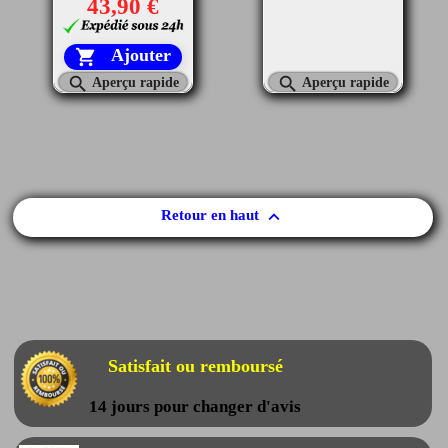
43,90 €
Ajouter



Aperçu rapide
Aperçu rapide

Retour en haut
Satisfait ou remboursé
14 jours pour changer d'avis