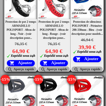
Protection de pot 2 temps
Protection de pot 2 temps
Protection de silencieux
ARMADILLO
ARMADILLO
POLISPORT - Périmètre
POLISPORT - 60cm de
POLISPORT - 60cm de
200-330mm - Bleu - (voir
long - Noir - (voir
long - Rouge - (voir
description pour models...
description pour...
description pour...
46,94 €
76,35 €
76,35 €
39,90 €
64,90 €
64,90 €
Ajouter

Ajouter
Ajouter





Aperçu rapide
Aperçu rapide
Aperçu rapide
-15%
-15%
-15%