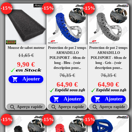
-15%
-15%
-15%
Mousse de sabot moteur
Protection de pot 2 temps
Protection de pot 2 temps
ARMADILLO
ARMADILLO
11,65 €
POLISPORT - 60cm de
POLISPORT - 60cm de
9,90 €
long - Bleu - (voir
long - Gris - (voir
description pour...
description pour...
76,35 €
76,35 €
Ajouter

64,90 €
64,90 €
Ajouter
Ajouter





Aperçu rapide
Aperçu rapide
Aperçu rapide
-15%
-15%
-15%