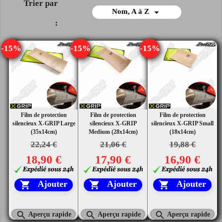
Trier par

Nom, A à Z
:
-15%
-15%
-15%
Film de protection
Film de protection
Film de protection
silencieux X-GRIP Large
silencieux X-GRIP
silencieux X-GRIP Small
(35x14cm)
Medium (28x14cm)
(18x14cm)
22,24 €
21,06 €
19,88 €
18,90 €
17,90 €
16,90 €
Ajouter
Ajouter
Ajouter






Aperçu rapide
Aperçu rapide
Aperçu rapide