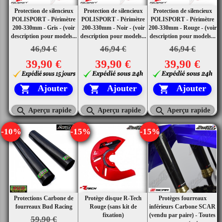
Protection de silencieux
Protection de silencieux
Protection de silencieux
POLISPORT - Périmètre
POLISPORT - Périmètre
POLISPORT - Périmètre
200-330mm - Gris - (voir
200-330mm - Noir - (voir
200-330mm - Rouge - (voir
description pour models...
description pour models...
description pour models...
46,94 €
46,94 €
46,94 €
39,90 €
39,90 €
39,90 €
Ajouter
Ajouter
Ajouter






Aperçu rapide
Aperçu rapide
Aperçu rapide
-10%
-15%
-15%
Protections Carbone de
Protège disque R-Tech
Protèges fourreaux
fourreaux Bud Racing
Rouge (sans kit de
inférieurs Carbone SCAR
fixation)
(vendu par paire) - Toutes
59,90 €