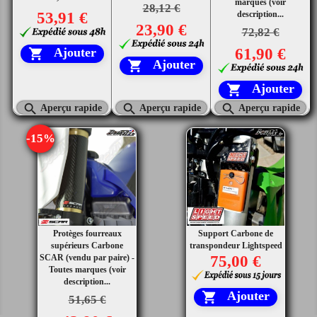
marques (voir
28,12 €
53,91 €
description...
23,90 €
72,82 €
61,90 €
Ajouter

Ajouter

Ajouter




Aperçu rapide
Aperçu rapide
Aperçu rapide
-15%
Protèges fourreaux
Support Carbone de
supérieurs Carbone
transpondeur Lightspeed
SCAR (vendu par paire) -
75,00 €
Toutes marques (voir
description...
Ajouter

51,65 €