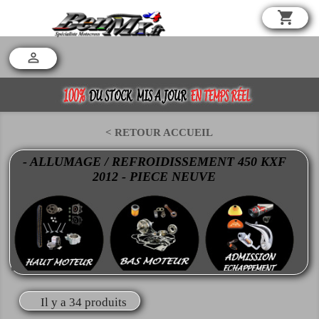
shopping_cart

< RETOUR ACCUEIL
- ALLUMAGE / REFROIDISSEMENT 450 KXF
2012 - PIECE NEUVE
Il y a 34 produits