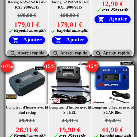
Racing KAWASAKI 450
Racing KAWASAKI 450
12,90 €
KXF 2006/2015
KXF 2006/2015
198,90 €
198,90 €
Ajouter

179,01 €
179,01 €
Ajouter
Ajouter





Aperçu rapide
Aperçu rapide
Aperçu rapide
-10%
-15%
-15%
Compteur d'heures avec fil
Compteur d'heures avec fil
Compteur d'heures avec fil
Bud racing
S-TEEL
SCAR Bleu
29,90 €
23,41 €
49,29 €
26,91 €
19,90 €
41,90 €