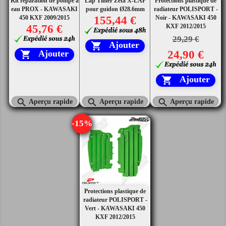
Kit réparation de pompe à
Lap Timer Zeta X-LAP
Protections plastique de
eau PROX - KAWASAKI
pour guidon Ø28.6mm
radiateur POLISPORT -
450 KXF 2009/2015
155,44 €
Noir - KAWASAKI 450
45,76 €
KXF 2012/2015
29,29 €
Ajouter

24,90 €
Ajouter

Ajouter




Aperçu rapide
Aperçu rapide
Aperçu rapide
-15%
Protections plastique de
radiateur POLISPORT -
Vert - KAWASAKI 450
KXF 2012/2015