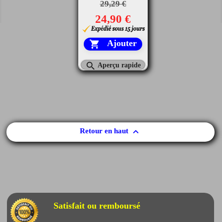
29,29 €
24,90 €
Ajouter


Aperçu rapide

Retour en haut
Satisfait ou remboursé