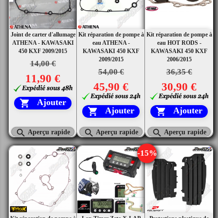
Joint de carter d'allumage
Kit réparation de pompe à
Kit réparation de pompe à
ATHENA - KAWASAKI
eau ATHENA -
eau HOT RODS -
450 KXF 2009/2015
KAWASAKI 450 KXF
KAWASAKI 450 KXF
2009/2015
2006/2015
14,00 €
54,00 €
36,35 €
11,90 €
45,90 €
30,90 €
Ajouter

Ajouter
Ajouter





Aperçu rapide
Aperçu rapide
Aperçu rapide
-15%