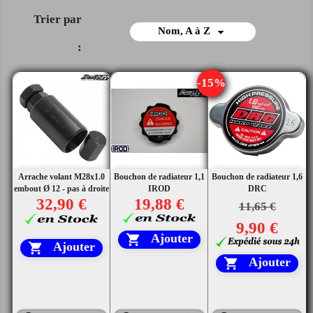
Trier par

Nom, A à Z
:
-15%
Arrache volant M28x1.0
Bouchon de radiateur 1,1
Bouchon de radiateur 1,6
embout Ø 12 - pas à droite
IROD
DRC
32,90 €
19,88 €
11,65 €
9,90 €
Ajouter

Ajouter

Ajouter
