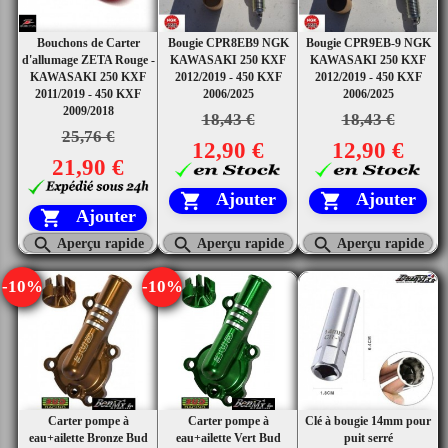
Bouchons de Carter
Bougie CPR8EB9 NGK
Bougie CPR9EB-9 NGK
d'allumage ZETA Rouge -
KAWASAKI 250 KXF
KAWASAKI 250 KXF
KAWASAKI 250 KXF
2012/2019 - 450 KXF
2012/2019 - 450 KXF
2011/2019 - 450 KXF
2006/2025
2006/2025
2009/2018
18,43 €
18,43 €
25,76 €
12,90 €
12,90 €
21,90 €
Ajouter
Ajouter


Ajouter




Aperçu rapide
Aperçu rapide
Aperçu rapide
-10%
-10%
Carter pompe à
Carter pompe à
Clé à bougie 14mm pour
eau+ailette Bronze Bud
eau+ailette Vert Bud
puit serré