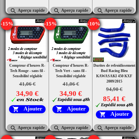



Aperçu rapide
Aperçu rapide
Aperçu rapide
-15%
-15%
-10%
Compteur d'heures R-
Compteur d'heures R-
Durites de refroidissement
Tech Rouge - sans fil -
Tech Vert - sans fil -
Bud Racing Bleu
Sensibilité réglable
Sensibilité réglable
KAWASAKI 450 KXF
2009/2015
41,06 €
41,06 €
94,90 €
34,90 €
34,90 €
85,41 €
Ajouter
Ajouter


Ajouter




Aperçu rapide
Aperçu rapide
Aperçu rapide