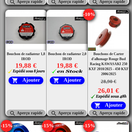



Aperçu rapide
Aperçu rapide
Aperçu rapide
-10%
Bouchon de radiateur 1,8
Bouchon de radiateur 2,0
Bouchons de Carter
IROD
IROD
d'allumage Rouge Bud
19,88 €
19,88 €
Racing KAWASAKI 250
KXF 2010/2025 - 450 KXF
2006/2025
Ajouter
Ajouter


28,90 €
26,01 €
Ajouter




Aperçu rapide
Aperçu rapide
Aperçu rapide
-15%
-15%
-15%