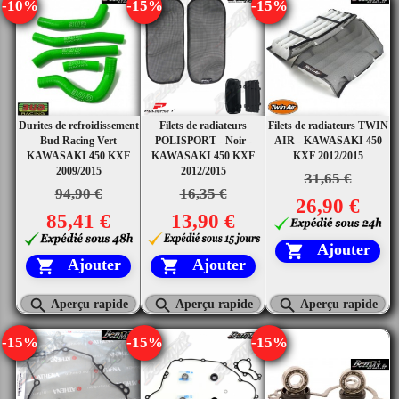
-10%
-15%
-15%
Durites de refroidissement
Filets de radiateurs
Filets de radiateurs TWIN
Bud Racing Vert
POLISPORT - Noir -
AIR - KAWASAKI 450
KAWASAKI 450 KXF
KAWASAKI 450 KXF
KXF 2012/2015
2009/2015
2012/2015
31,65 €
94,90 €
16,35 €
26,90 €
85,41 €
13,90 €
Ajouter

Ajouter
Ajouter





Aperçu rapide
Aperçu rapide
Aperçu rapide
-15%
-15%
-15%