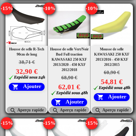
-15%
-10%
-10%
Housse de selle R-Tech
Housse de selle Vert/Noir
Mousse de selle
90cm de long
Bud Full traction
KAWASAKI 250 KXF
KAWASAKI 250 KXF
2013/2016 - 450 KXF
38,71 €
2013/2020 - 450 KXF
2012/2015
32,90 €
2012/2018
60,90 €
68,90 €
54,81 €
62,01 €
Ajouter

Ajouter

Ajouter




Aperçu rapide
Aperçu rapide
Aperçu rapide
-15%
-15%
-15%