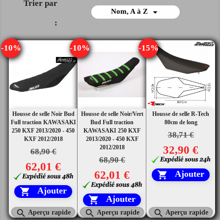
Trier par

Nom, A à Z
:
-10%
-10%
-15%
Housse de selle Noir Bud
Housse de selle Noir/Vert
Housse de selle R-Tech
Full traction KAWASAKI
Bud Full traction
80cm de long
250 KXF 2013/2020 - 450
KAWASAKI 250 KXF
38,71 €
KXF 2012/2018
2013/2020 - 450 KXF
2012/2018
32,90 €
68,90 €
68,90 €
62,01 €
62,01 €
Ajouter

Ajouter

Ajouter




Aperçu rapide
Aperçu rapide
Aperçu rapide