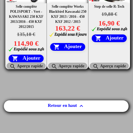
Selle complète
Selle complète Works
Step de selle R-Tech
POLISPORT - Vert -
Blackbird Kawasaki 250
19,88 €
KAWASAKI 250 KXF
KXF 2013 / 2016 - 450
2013/2016 - 450 KXF
KXF 2012 / 2015
16,90 €
2012/2015
163,22 €
135,18 €
Ajouter

114,90 €
Ajouter

Ajouter




Aperçu rapide
Aperçu rapide
Aperçu rapide

Retour en haut