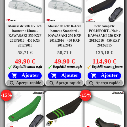
Mousse de selle R-Tech
Mousse de selle R-Tech
Selle complète
hauteur +15mm -
hauteur Standard -
POLISPORT - Noir -
KAWASAKI 250 KXF
KAWASAKI 250 KXF
KAWASAKI 250 KXF
2013/2016 - 450 KXF
2013/2016 - 450 KXF
2013/2016 - 450 KXF
2012/2015
2012/2015
2012/2015
58,71 €
58,71 €
135,18 €
49,90 €
49,90 €
114,90 €
Ajouter
Ajouter
Ajouter






Aperçu rapide
Aperçu rapide
Aperçu rapide
-15%
-15%