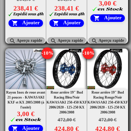
3,00 €
238,41 €
238,41 €
Ajouter

Ajouter
Ajouter





Aperçu rapide
Aperçu rapide
Aperçu rapide
-10%
-10%
Rayon Inox de roue avant
Roue arrière 19" Bud
Roue arrière 19" Bud
21 pouces - KAWASAKI
Racing Bleu/Noir
Racing Rouge/Noir
KXF et KX 2005/2008 (à
KAWASAKI 250-450 KXF
KAWASAKI 250-450 KXF
l'unité)
2006/2020 - 125-250 KX
2006/2020 - 125-250 KX
3,00 €
2006/2008
2006/2008
472,00 €
472,00 €
424,80 €
424,80 €
Ajouter
