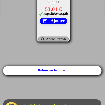
58,90 €
53,01 €
Ajouter


Aperçu rapide

Retour en haut