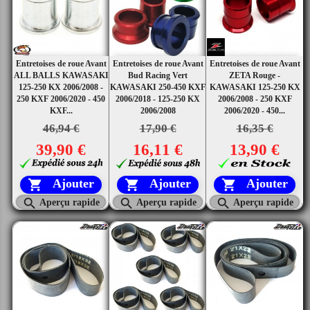
Entretoises de roue Avant
Entretoises de roue Avant
Entretoises de roue Avant
ALL BALLS KAWASAKI
Bud Racing Vert
ZETA Rouge -
125-250 KX 2006/2008 -
KAWASAKI 250-450 KXF
KAWASAKI 125-250 KX
250 KXF 2006/2020 - 450
2006/2018 - 125-250 KX
2006/2008 - 250 KXF
KXF...
2006/2008
2006/2020 - 450...
46,94 €
17,90 €
16,35 €
39,90 €
16,11 €
13,90 €
Ajouter
Ajouter
Ajouter






Aperçu rapide
Aperçu rapide
Aperçu rapide