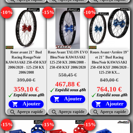
-10%
-15%
-10%
Roue avant 21" Bud
Roue Avant TALON EVO
Roues Avant+Arrière 19"
Racing Rouge/Noir
Bleu/Noir KAWASAKI
et 21" Bud Racing
KAWASAKI 250-450 KXF
125-250 KX 2006/2008 -
Bleu/Noir KAWASAKI
2006/2020 - 125-250 KX
250-450 KXF 2006/2020
250-450 KXF 2006/2020 -
2006/2008
125-250 KX...
550,45 €
399,00 €
849,00 €
467,88 €
359,10 €
764,10 €
Ajouter

Ajouter
Ajouter





Aperçu rapide
Aperçu rapide
Aperçu rapide
-15%
-15%
-15%