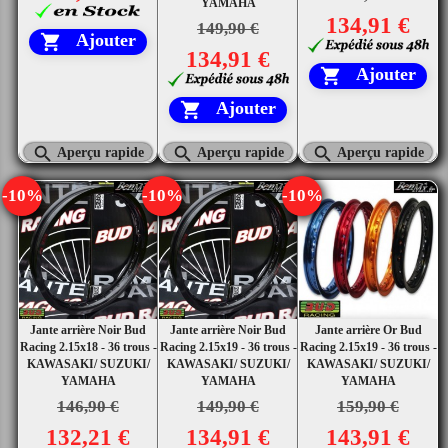
YAMAHA
134,91 €
149,90 €
Ajouter

134,91 €
Ajouter

Ajouter




Aperçu rapide
Aperçu rapide
Aperçu rapide
-10%
-10%
-10%
Jante arrière Noir Bud
Jante arrière Noir Bud
Jante arrière Or Bud
Racing 2.15x18 - 36 trous -
Racing 2.15x19 - 36 trous -
Racing 2.15x19 - 36 trous -
KAWASAKI/ SUZUKI/
KAWASAKI/ SUZUKI/
KAWASAKI/ SUZUKI/
YAMAHA
YAMAHA
YAMAHA
146,90 €
149,90 €
159,90 €
132,21 €
134,91 €
143,91 €