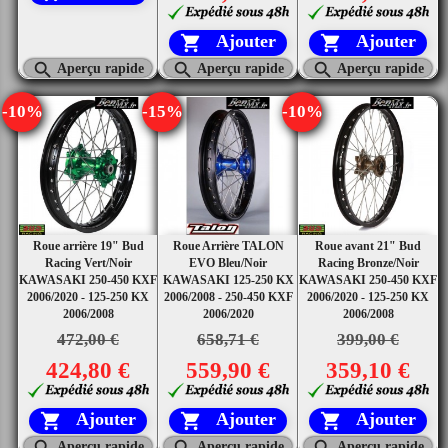
Ajouter
Ajouter





Aperçu rapide
Aperçu rapide
Aperçu rapide
-10%
-15%
-10%
Roue arrière 19" Bud
Roue Arrière TALON
Roue avant 21" Bud
Racing Vert/Noir
EVO Bleu/Noir
Racing Bronze/Noir
KAWASAKI 250-450 KXF
KAWASAKI 125-250 KX
KAWASAKI 250-450 KXF
2006/2020 - 125-250 KX
2006/2008 - 250-450 KXF
2006/2020 - 125-250 KX
2006/2008
2006/2020
2006/2008
472,00 €
658,71 €
399,00 €
424,80 €
559,90 €
359,10 €
Ajouter
Ajouter
Ajouter






Aperçu rapide
Aperçu rapide
Aperçu rapide