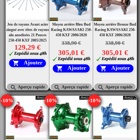
Jeu de rayons Avant acier
Moyeu arrière Bleu Bud
Moyeu arrière Bronze Bud
zingué avec têtes de rayons
Racing KAWASAKI 250-
Racing KAWASAKI 250-
alu anodisées 21 Pouces
450 KXF 2006/2020
450 KXF 2006/2020
250-450 KXF 2005/2025
338,90 €
338,90 €
129,29 €
305,01 €
305,01 €
Ajouter

Ajouter
Ajouter





Aperçu rapide
Aperçu rapide
Aperçu rapide
-10%
-10%
-10%