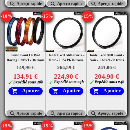



Aperçu rapide
Aperçu rapide
Aperçu rapide
-10%
-15%
-15%
Jante avant Or Bud
Jante Excel A60 arrière -
Jante Excel A60 avant -
Racing 1.60x21 - 36 trous
Noir - 2.15x19-36 trous
Noir - 1.60x21-36 trous
149,90 €
264,59 €
241,06 €
134,91 €
224,90 €
204,90 €
Ajouter
Ajouter
Ajouter






Aperçu rapide
Aperçu rapide
Aperçu rapide
-15%
-15%
-15%