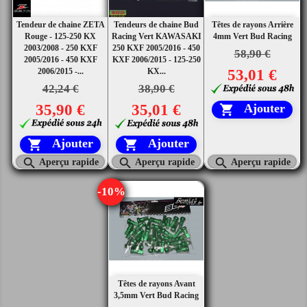
Tendeur de chaine ZETA
Tendeurs de chaine Bud
Têtes de rayons Arrière
Rouge - 125-250 KX
Racing Vert KAWASAKI
4mm Vert Bud Racing
2003/2008 - 250 KXF
250 KXF 2005/2016 - 450
58,90 €
2005/2016 - 450 KXF
KXF 2006/2015 - 125-250
2006/2015 -...
KX...
53,01 €
42,24 €
38,90 €
35,90 €
35,01 €
Ajouter

Ajouter
Ajouter





Aperçu rapide
Aperçu rapide
Aperçu rapide
-10%
Têtes de rayons Avant
3,5mm Vert Bud Racing