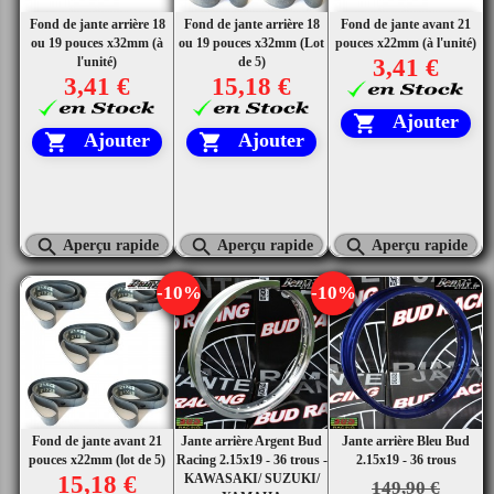
Fond de jante arrière 18
Fond de jante arrière 18
Fond de jante avant 21
ou 19 pouces x32mm (à
ou 19 pouces x32mm (Lot
pouces x22mm (à l'unité)
l'unité)
de 5)
3,41 €
3,41 €
15,18 €
Ajouter

Ajouter
Ajouter





Aperçu rapide
Aperçu rapide
Aperçu rapide
-10%
-10%
Fond de jante avant 21
Jante arrière Argent Bud
Jante arrière Bleu Bud
pouces x22mm (lot de 5)
Racing 2.15x19 - 36 trous -
2.15x19 - 36 trous
15,18 €
KAWASAKI/ SUZUKI/
149,90 €