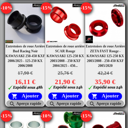
-10%
-15%
-15%
Entretoises de roue Arrière
Entretoises de roue arrière
Entretoises de roue Arrière
Bud Racing Noir
SCAR Rouge
ZETA FAST Rouge -
KAWASAKI 250-450 KXF
KAWASAKI 125-250 KX
KAWASAKI 125-250 KX
2006/2025 - 125-250 KX
2003/2008 - 250 KXF
2003/2008 - 250-450 KXF
2006/2008
2004/2025 - 450...
2005/2020
17,90 €
25,76 €
42,24 €
16,11 €
21,90 €
35,90 €
Ajouter
Ajouter
Ajouter






Aperçu rapide
Aperçu rapide
Aperçu rapide
-15%
-10%
-15%