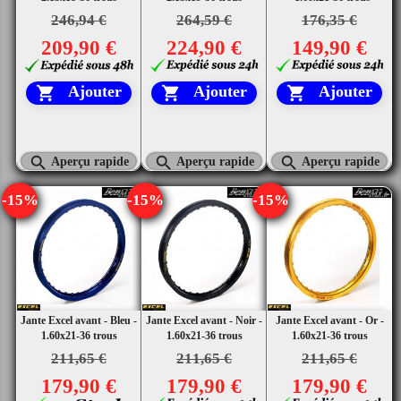
246,94 €
264,59 €
176,35 €
209,90 €
224,90 €
149,90 €
Ajouter
Ajouter
Ajouter






Aperçu rapide
Aperçu rapide
Aperçu rapide
-15%
-15%
-15%
Jante Excel avant - Bleu -
Jante Excel avant - Noir -
Jante Excel avant - Or -
1.60x21-36 trous
1.60x21-36 trous
1.60x21-36 trous
211,65 €
211,65 €
211,65 €
179,90 €
179,90 €
179,90 €