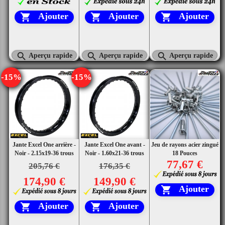
Ajouter
Ajouter
Ajouter






Aperçu rapide
Aperçu rapide
Aperçu rapide
-15%
-15%
Jante Excel One arrière -
Jante Excel One avant -
Jeu de rayons acier zingué
Noir - 2.15x19-36 trous
Noir - 1.60x21-36 trous
18 Pouces
77,67 €
205,76 €
176,35 €
174,90 €
149,90 €
Ajouter

Ajouter
Ajouter

