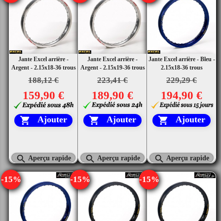
Jante Excel arrière -
Jante Excel arrière -
Jante Excel arrière - Bleu -
Argent - 2.15x18-36 trous
Argent - 2.15x19-36 trous
2.15x18-36 trous
188,12 €
223,41 €
229,29 €
159,90 €
189,90 €
194,90 €
Ajouter
Ajouter
Ajouter






Aperçu rapide
Aperçu rapide
Aperçu rapide
-15%
-15%
-15%