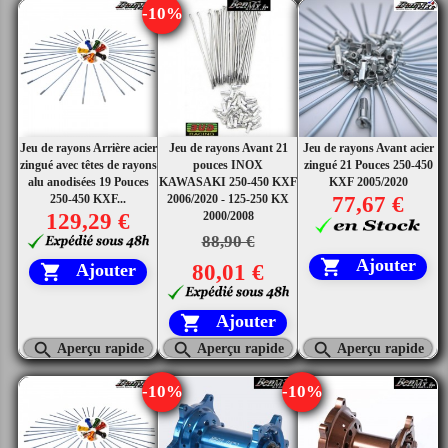
-10%
Jeu de rayons Arrière acier
Jeu de rayons Avant 21
Jeu de rayons Avant acier
zingué avec têtes de rayons
pouces INOX
zingué 21 Pouces 250-450
alu anodisées 19 Pouces
KAWASAKI 250-450 KXF
KXF 2005/2020
250-450 KXF...
2006/2020 - 125-250 KX
77,67 €
129,29 €
2000/2008
88,90 €
Ajouter

80,01 €
Ajouter

Ajouter




Aperçu rapide
Aperçu rapide
Aperçu rapide
-10%
-10%