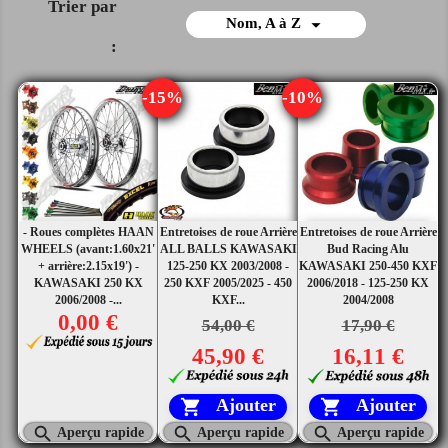
Trier par

Nom, A à Z
:
-15%
-10%
- Roues complètes HAAN
Entretoises de roue Arrière
Entretoises de roue Arrière
WHEELS (avant:1.60x21'
ALL BALLS KAWASAKI
Bud Racing Alu
+ arrière:2.15x19') -
125-250 KX 2003/2008 -
KAWASAKI 250-450 KXF
KAWASAKI 250 KX
250 KXF 2005/2025 - 450
2006/2018 - 125-250 KX
2006/2008 -...
KXF...
2004/2008
0,00 €
54,00 €
17,90 €
45,90 €
16,11 €
Ajouter
Ajouter





Aperçu rapide
Aperçu rapide
Aperçu rapide