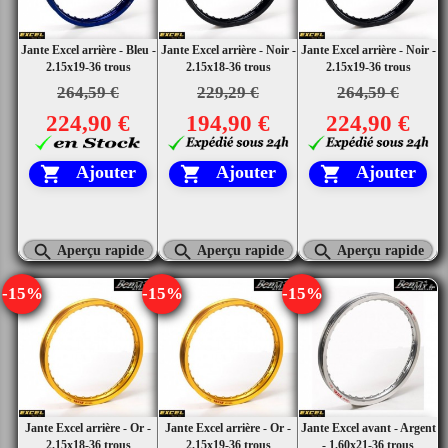
Jante Excel arrière - Bleu -
Jante Excel arrière - Noir -
Jante Excel arrière - Noir -
2.15x19-36 trous
2.15x18-36 trous
2.15x19-36 trous
264,59 €
229,29 €
264,59 €
224,90 €
194,90 €
224,90 €
Ajouter
Ajouter
Ajouter






Aperçu rapide
Aperçu rapide
Aperçu rapide
-15%
-15%
-15%
Jante Excel arrière - Or -
Jante Excel arrière - Or -
Jante Excel avant - Argent
2.15x18-36 trous
2.15x19-36 trous
- 1.60x21-36 trous