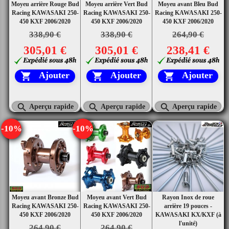
Moyeu arrière Rouge Bud
Moyeu arrière Vert Bud
Moyeu avant Bleu Bud
Racing KAWASAKI 250-
Racing KAWASAKI 250-
Racing KAWASAKI 250-
450 KXF 2006/2020
450 KXF 2006/2020
450 KXF 2006/2020
338,90 €
338,90 €
264,90 €
305,01 €
305,01 €
238,41 €
Ajouter
Ajouter
Ajouter






Aperçu rapide
Aperçu rapide
Aperçu rapide
-10%
-10%
Moyeu avant Bronze Bud
Moyeu avant Vert Bud
Rayon Inox de roue
Racing KAWASAKI 250-
Racing KAWASAKI 250-
arrière 19 pouces -
450 KXF 2006/2020
450 KXF 2006/2020
KAWASAKI KX/KXF (à
l'unité)
264,90 €
264,90 €