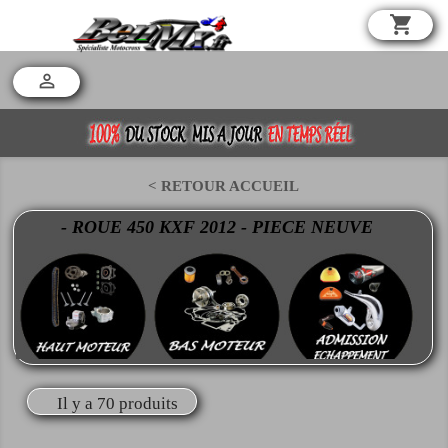
shopping_cart

< RETOUR ACCUEIL
- ROUE 450 KXF 2012 - PIECE NEUVE
Il y a 70 produits