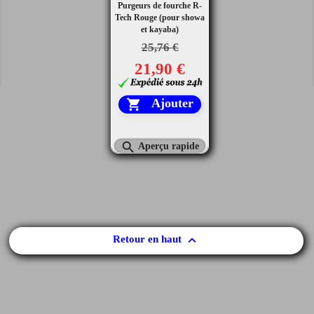
Purgeurs de fourche R-
Tech Rouge (pour showa
et kayaba)
25,76 €
21,90 €
Ajouter


Aperçu rapide

Retour en haut