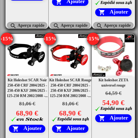
Ajouter

Ajouter




Aperçu rapide
Aperçu rapide
Aperçu rapide
-15%
-15%
-15%
Kit Holeshot SCAR Noir
Kit Holeshot SCAR Rouge
Kit holeshot ZETA
250-450 CRF 2004/2025 -
250-450 CRF 2004/2025 -
universel rouge
250-450 KXF 2006/2025 -
250-450 KXF 2006/2025 -
64,59 €
125-250 RM 2002/2008 -...
125-250 RM 2002/2008 -...
54,90 €
81,06 €
81,06 €
68,90 €
68,90 €
Ajouter

Ajouter
Ajouter

