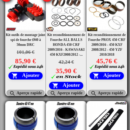
Kit outils de montage joint
Kit reconditionnement de
Kit reconditionnement de
spi de fourche Ø40 à
Fourche ALL BALLS
Fourche PROX 450 CRF
50mm DRC
HONDA 450 CRF
2009/2016 - 450 KXF
2009/2016 - KAWASAKI
2008/2012 - 450 YZF
101,06 €
450 KXF2008/2012 -...
2010/2018
85,90 €
45,76 €
42,24 €
35,90 €
Ajouter
Ajouter


Ajouter




Aperçu rapide
Aperçu rapide
Aperçu rapide