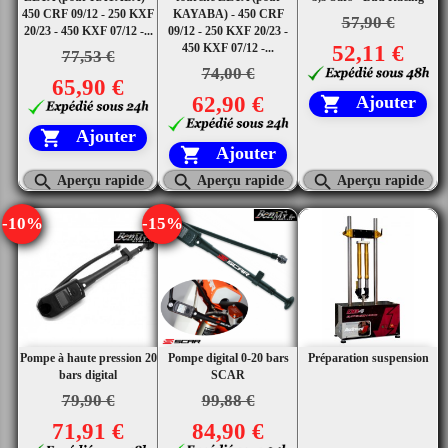
450 CRF 09/12 - 250 KXF
KAYABA) - 450 CRF
57,90 €
20/23 - 450 KXF 07/12 -...
09/12 - 250 KXF 20/23 -
450 KXF 07/12 -...
52,11 €
77,53 €
74,00 €
65,90 €
62,90 €
Ajouter

Ajouter

Ajouter




Aperçu rapide
Aperçu rapide
Aperçu rapide
-10%
-15%
Pompe à haute pression 20
Pompe digital 0-20 bars
Préparation suspension
bars digital
SCAR
79,90 €
99,88 €
71,91 €
84,90 €