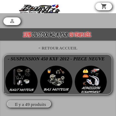
shopping_cart

< RETOUR ACCUEIL
- SUSPENSION 450 KXF 2012 - PIECE NEUVE
Il y a 49 produits