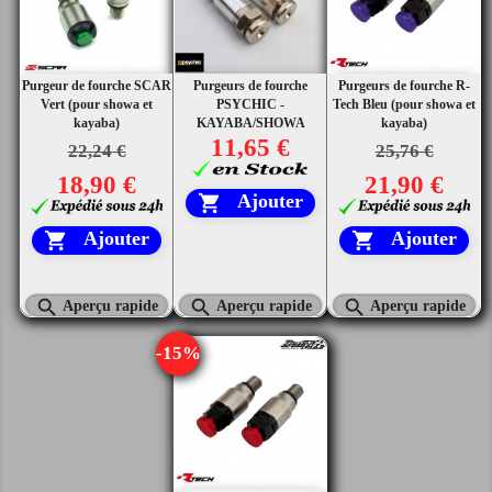
Purgeur de fourche SCAR
Purgeurs de fourche
Purgeurs de fourche R-
Vert (pour showa et
PSYCHIC -
Tech Bleu (pour showa et
kayaba)
KAYABA/SHOWA
kayaba)
11,65 €
22,24 €
25,76 €
18,90 €
21,90 €
Ajouter

Ajouter
Ajouter





Aperçu rapide
Aperçu rapide
Aperçu rapide
-15%