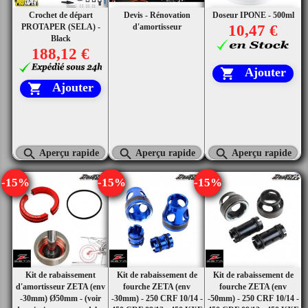
Crochet de départ
Devis - Rénovation
Doseur IPONE - 500ml
PROTAPER (SELA) -
d'amortisseur
10,47 €
Black
188,12 €
Ajouter

Ajouter




Aperçu rapide
Aperçu rapide
Aperçu rapide
-15%
-15%
-15%
Kit de rabaissement
Kit de rabaissement de
Kit de rabaissement de
d'amortisseur ZETA (env
fourche ZETA (env
fourche ZETA (env
-30mm) Ø50mm - (voir
-30mm) - 250 CRF 10/14 -
-50mm) - 250 CRF 10/14 -