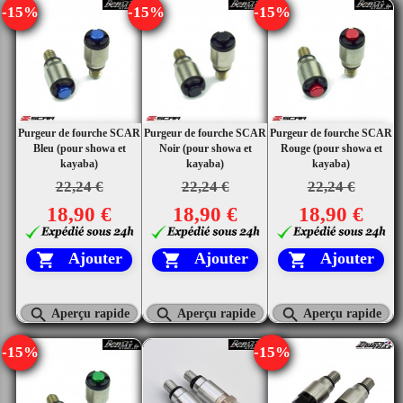
-15%
-15%
-15%
Purgeur de fourche SCAR
Purgeur de fourche SCAR
Purgeur de fourche SCAR
Bleu (pour showa et
Noir (pour showa et
Rouge (pour showa et
kayaba)
kayaba)
kayaba)
22,24 €
22,24 €
22,24 €
18,90 €
18,90 €
18,90 €
Ajouter
Ajouter
Ajouter






Aperçu rapide
Aperçu rapide
Aperçu rapide
-15%
-15%