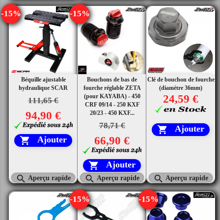
-15%
-15%
Béquille ajustable
Bouchons de bas de
Clé de bouchon de fourche
hydraulique SCAR
fourche réglable ZETA
(diamètre 36mm)
(pour KAYABA) - 450
24,59 €
111,65 €
CRF 09/14 - 250 KXF
94,90 €
20/23 - 450 KXF...
78,71 €
Ajouter

66,90 €
Ajouter

Ajouter




Aperçu rapide
Aperçu rapide
Aperçu rapide
-15%
-15%