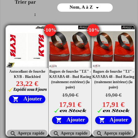
Trier par

Nom, A à Z
:
-10%
-10%
Autocollant de fourche
Bagues de fourche "T.E" -
Bagues de fourche "T.I" -
KYB - Blackbird
KAYABA 48 - Bud Racing
KAYABA 48 - Bud Racing
23,22 €
(traitement extérieur) (la
(traitement intérieur) (la
paire)
paire)
19,90 €
19,90 €
Ajouter

17,91 €
17,91 €
Ajouter
Ajouter





Aperçu rapide
Aperçu rapide
Aperçu rapide