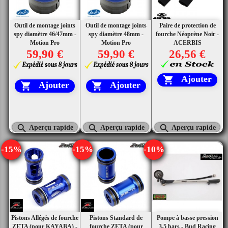
Outil de montage joints
Outil de montage joints
Paire de protection de
spy diamètre 46/47mm -
spy diamètre 48mm -
fourche Néoprène Noir -
Motion Pro
Motion Pro
ACERBIS
59,90 €
59,90 €
26,56 €
Ajouter

Ajouter
Ajouter





Aperçu rapide
Aperçu rapide
Aperçu rapide
-15%
-15%
-10%
Pistons Allégés de fourche
Pistons Standard de
Pompe à basse pression
ZETA (pour KAYABA) -
fourche ZETA (pour
3,5 bars - Bud Racing