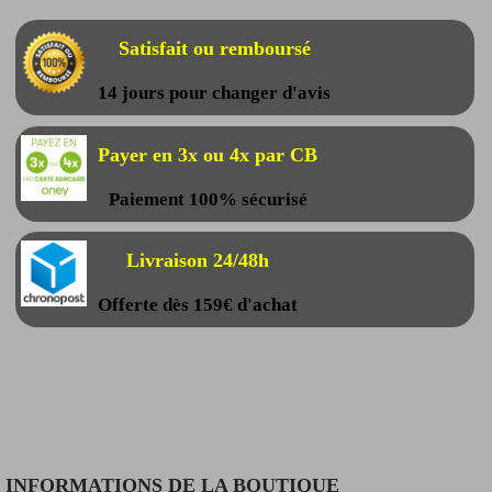
Satisfait ou remboursé
14 jours pour changer d'avis
Payer en 3x ou 4x par CB
Paiement 100% sécurisé
Livraison 24/48h
Offerte dès 159€ d'achat
INFORMATIONS DE LA BOUTIQUE