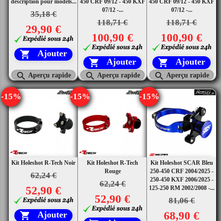
description pour models...
450 CRF 09/12 - 450 KXF
450 CRF 09/12 - 450 KXF
07/12 -...
07/12 -...
35,18 €
118,71 €
118,71 €
29,90 €
100,90 €
100,90 €
Ajouter

Ajouter
Ajouter





Aperçu rapide
Aperçu rapide
Aperçu rapide
-15%
-15%
-15%
Kit Holeshot R-Tech Noir
Kit Holeshot R-Tech
Kit Holeshot SCAR Bleu
Rouge
250-450 CRF 2004/2025 -
62,24 €
250-450 KXF 2006/2025 -
62,24 €
52,90 €
125-250 RM 2002/2008 -...
52,90 €
81,06 €
68,90 €
Ajouter
