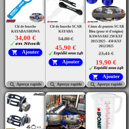
Clé de fourche
Clé de fourche SCAR
Cônes de pontets SCAR
KAYABA/SHOWA
KAYABA
Bleu (pour té d'origine)
34,00 €
KAWASAKI 250 KXF
54,00 €
2015/2025 - 450 KXF
45,90 €
2012/2025
Ajouter

23,41 €
19,90 €
Ajouter

Ajouter




Aperçu rapide
Aperçu rapide
Aperçu rapide