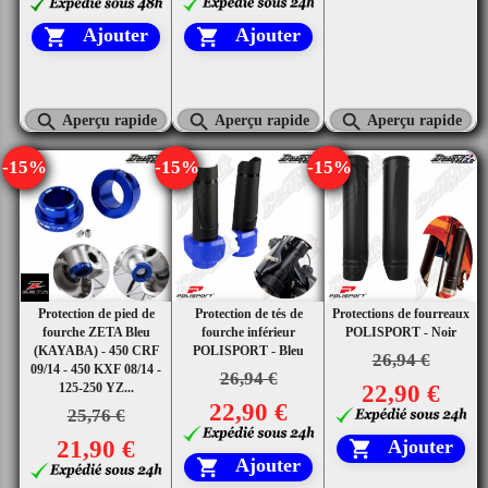
Ajouter
Ajouter





Aperçu rapide
Aperçu rapide
Aperçu rapide
-15%
-15%
-15%
Protection de pied de
Protection de tés de
Protections de fourreaux
fourche ZETA Bleu
fourche inférieur
POLISPORT - Noir
(KAYABA) - 450 CRF
POLISPORT - Bleu
26,94 €
09/14 - 450 KXF 08/14 -
26,94 €
125-250 YZ...
22,90 €
22,90 €
25,76 €
21,90 €
Ajouter

Ajouter
